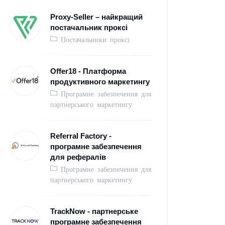
Proxy-Seller – найкращий
постачальник проксі
Постачальники проксі
Offer18 - Платформа
продуктивного маркетингу
Програмне забезпечення для
партнерського маркетингу
Referral Factory -
програмне забезпечення
для рефералів
Програмне забезпечення для
партнерського маркетингу
TrackNow - партнерське
програмне забезпечення