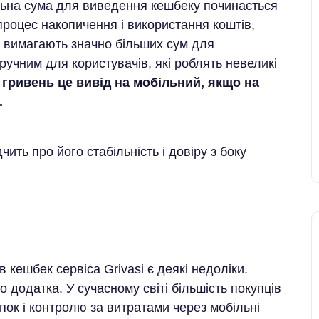
льна сума для виведення кешбеку починається
процес накопичення і використання коштів,
ів вимагають значно більших сум для
учним для користувачів, які роблять невеликі
5 гривень це вивід на мобільний, якщо на
.
чить про його стабільність і довіру з боку
 кешбек сервіса Grivasi є деякі недоліки.
о додатка. У сучасному світі більшість покупців
пок і контролю за витратами через мобільні