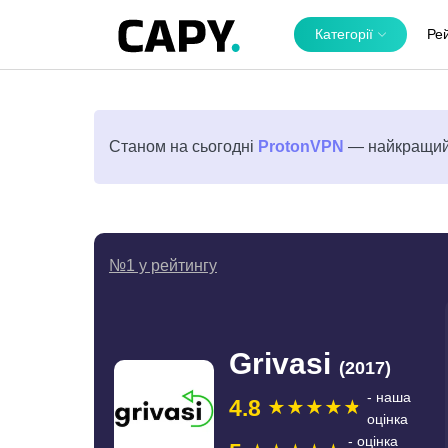
Категорії
Ре
Станом на сьогодні
ProtonVPN
— найкращий 
№1 у рейтингу
Grivasi
(2017)
- наша
4.8
оцінка
- оцінка