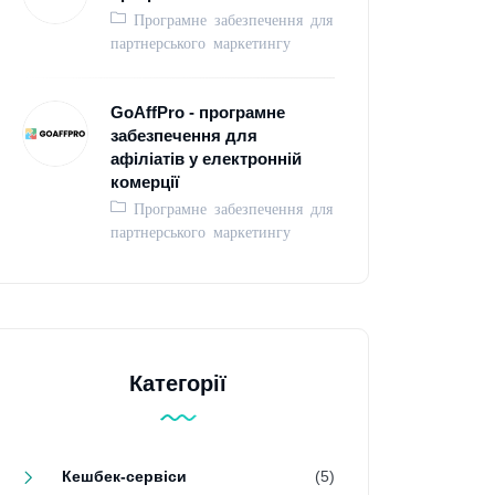
Програмне забезпечення для
партнерського маркетингу
GoAffPro - програмне
забезпечення для
афіліатів у електронній
комерції
Програмне забезпечення для
партнерського маркетингу
Категорії
Кешбек-сервіси
(5)