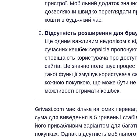
пристрої. Мобільний додаток значн
дозволяючи швидко переглядати про
кошти в будь-який час.
Відсутність розширення для бра
Ще одним важливим недоліком є ві
сучасних кешбек-сервісів пропоную
сповіщають користувача про доступ
сайтів. Це значно полегшує процес і
такої функції змушує користувача с
кожною покупкою, що може бути не 
можливості отримати кешбек.
Grivasi.com має кілька вагомих переваг
сума для виведення в 5 гривень і стабі
його привабливим варіантом для багать
покупках. Однак відсутність мобільног