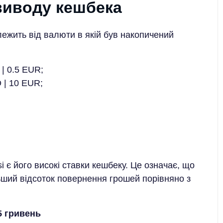
 виводу кешбека
лежить від валюти в якій був накопичений
 | 0.5 EUR;
D | 10 EUR;
i є його високі ставки кешбеку. Це означає, що
ьший відсоток повернення грошей порівняно з
5 гривень