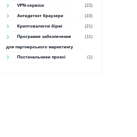
VPN-сервіси
(22)
Антидетект браузери
(10)
Криптовалютні біржі
(21)
Програмне забезпечення
(11)
для партнерського маркетингу
Постачальники проксі
(1)