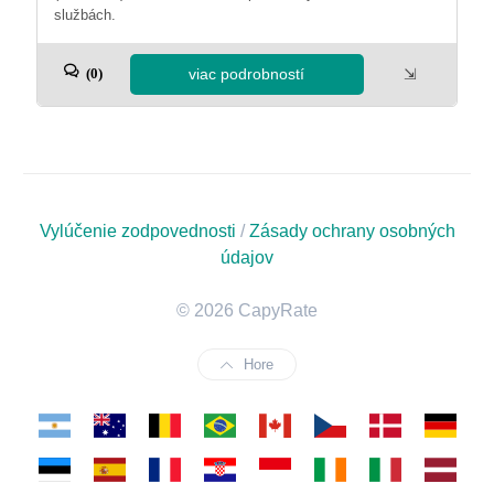
službách.
viac podrobností
⇲
(0)
Vylúčenie zodpovednosti
/
Zásady ochrany osobných
údajov
© 2026 CapyRate
Hore