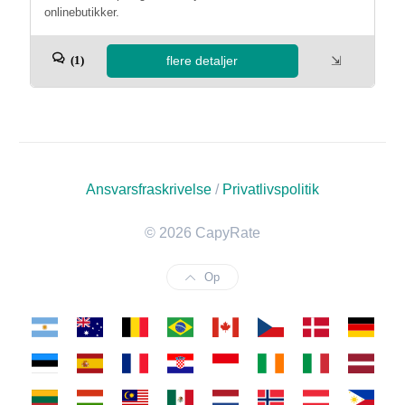
onlinebutikker.
flere detaljer
⇲
(1)
Ansvarsfraskrivelse
/
Privatlivspolitik
© 2026 CapyRate
Op