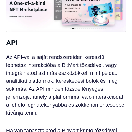
API
Az API-val a saját rendszereiden keresztül
léphetsz interakcióba a BitMart tőzsdével, vagy
integrálhatod azt más eszközökkel, mint például
analitikai platformok, kereskedési botok és még
sok más. Az API minden tőzsde lényeges
jellemzője, amely a platformmal való interakciódat
a lehető leghatékonyabbá és zökkenőmentesebbé
kívánja tenni.
Ha van tapasztalatod a BitMart kripto tőzsdével,