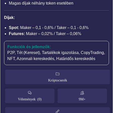
Magas díjak néhány token esetében
Díjak:
Spot:
Maker – 0,1 - 0,6% / Taker – 0,1 - 0,6%
Futures:
Maker – 0,02% / Taker – 0,06%
Funkciók és jellemzők:
P2P
,
Tét (Kereset)
,
Tartalékok igazolása
,
CopyTrading
,
NFT
,
Azonnali kereskedés
,
Határidős kereskedés
Króptocserék
Vélemények (0)
9M+