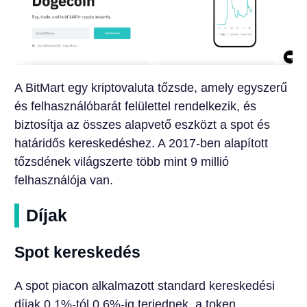
A BitMart egy kriptovaluta tőzsde, amely egyszerű
és felhasználóbarát felülettel rendelkezik, és
biztosítja az összes alapvető eszközt a spot és
határidős kereskedéshez. A 2017-ben alapított
tőzsdének világszerte több mint 9 millió
felhasználója van.
Díjak
Spot kereskedés
A spot piacon alkalmazott standard kereskedési
díjak 0,1%-tól 0,6%-ig terjednek, a token