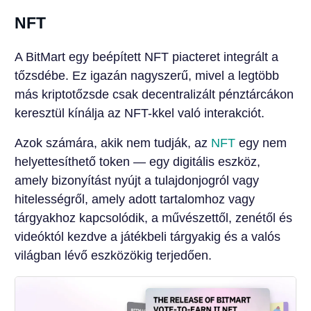
NFT
A BitMart egy beépített NFT piacteret integrált a
tőzsdébe. Ez igazán nagyszerű, mivel a legtöbb
más kriptotőzsde csak decentralizált pénztárcákon
keresztül kínálja az NFT-kkel való interakciót.
Azok számára, akik nem tudják, az
NFT
egy nem
helyettesíthető token — egy digitális eszköz,
amely bizonyítást nyújt a tulajdonjogról vagy
hitelességről, amely adott tartalomhoz vagy
tárgyakhoz kapcsolódik, a művészettől, zenétől és
videóktól kezdve a játékbeli tárgyakig és a valós
világban lévő eszközökig terjedően.