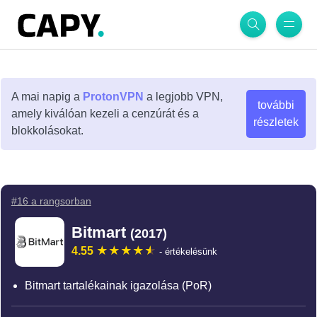
A mai napig a
ProtonVPN
a legjobb VPN,
további
amely kiválóan kezeli a cenzúrát és a
részletek
blokkolásokat.
#16 a rangsorban
Bitmart
(2017)
4.55
- értékelésünk
Bitmart tartalékainak igazolása (PoR)