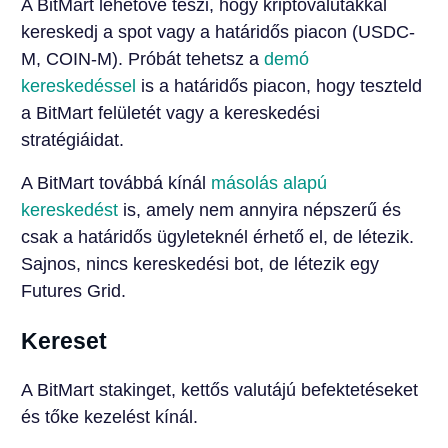
A BitMart lehetővé teszi, hogy kriptovalutákkal
kereskedj a spot vagy a határidős piacon (USDC-
M, COIN-M). Próbát tehetsz a
demó
kereskedéssel
is a határidős piacon, hogy teszteld
a BitMart felületét vagy a kereskedési
stratégiáidat.
A BitMart továbbá kínál
másolás alapú
kereskedést
is, amely nem annyira népszerű és
csak a határidős ügyleteknél érhető el, de létezik.
Sajnos, nincs kereskedési bot, de létezik egy
Futures Grid.
Kereset
A BitMart stakinget, kettős valutájú befektetéseket
és tőke kezelést kínál.