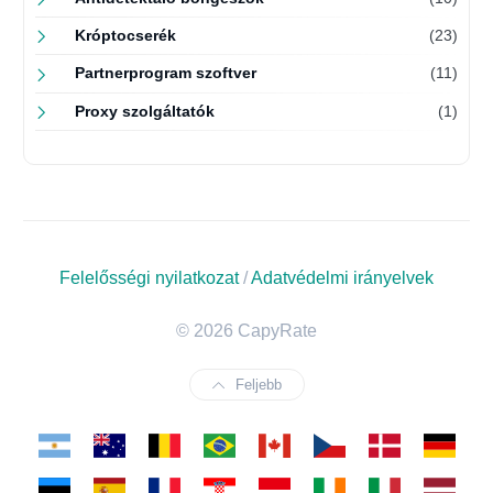
Króptocserék
(23)
Partnerprogram szoftver
(11)
Proxy szolgáltatók
(1)
Felelősségi nyilatkozat
/
Adatvédelmi irányelvek
© 2026 CapyRate
Feljebb