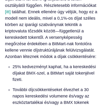
osztályától függően. Részletesebb információkat
[itt]
találhat. Ennek ellenére úgy véljük, hogy ez a
modell nem ideális, mivel a 0,1%-os díjat széles
körben az iparági szabványnak tekintik a
kriptovaluta tőzsdék között—függetlenül a
kereskedett tokentől. A versenyképesség
megőrzése érdekében a BitMart-nak fontolóra
kellene vennie díjstruktúrájának felülvizsgálatát.
Azonban léteznek módok a díjak csökkentésére:
25% kedvezményt kaphat, ha a kereskedési
díjakat BMX-szel, a BitMart saját tokenjével
fizeti.
További díjcsökkentéseket élvezhet a 30
napos kereskedési volumene és/vagy az
eszköztartalékai és/vagy a BMX tokenek