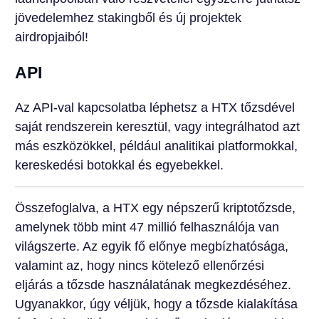
jövedelemhez stakingből és új projektek
airdropjaiból!
API
Az API-val kapcsolatba léphetsz a HTX tőzsdével
saját rendszerein keresztül, vagy integrálhatod azt
más eszközökkel, például analitikai platformokkal,
kereskedési botokkal és egyebekkel.
Összefoglalva, a HTX egy népszerű kriptotőzsde,
amelynek több mint 47 millió felhasználója van
világszerte. Az egyik fő előnye megbízhatósága,
valamint az, hogy nincs kötelező ellenőrzési
eljárás a tőzsde használatának megkezdéséhez.
Ugyanakkor, úgy véljük, hogy a tőzsde kialakítása