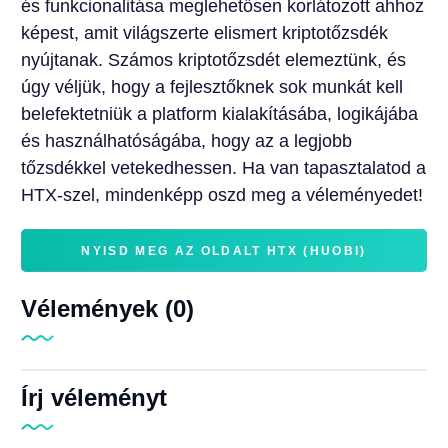
és funkcionalitása meglehetősen korlátozott ahhoz
képest, amit világszerte elismert kriptotőzsdék
nyújtanak. Számos kriptotőzsdét elemeztünk, és
úgy véljük, hogy a fejlesztőknek sok munkát kell
belefektetniük a platform kialakításába, logikájába
és használhatóságába, hogy az a legjobb
tőzsdékkel vetekedhessen. Ha van tapasztalatod a
HTX-szel, mindenképp oszd meg a véleményedet!
NYISD MEG AZ OLDALT HTX (HUOBI)
Vélemények (0)
Írj véleményt