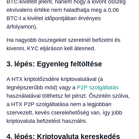
BTC-kivételt jelent, hanem hogy a kivont összeg
ekvivalens értéke nem haladhatja meg a 0,06
BTC-t a kivétel időpontjában érvényes
árfolyamon).
Ha nagyobb összegeket szeretnél befizetni és
kivenni, KYC eljáráson kell átesned.
3. lépés: Egyenleg feltöltése
A HTX kriptotőzsdére kriptovalutával (a
legnépszerűbb mód) vagy a
P2P szolgáltatás
használatával tölthetsz fel pénzt. Őszintén szólva,
a HTX P2P szolgáltatása nem a legjobban
szervezett, kevés cserelehetőség van, így jobb
kriptovaluta befizetést használni.
4. lépés: Kriptovaluta kereskedés