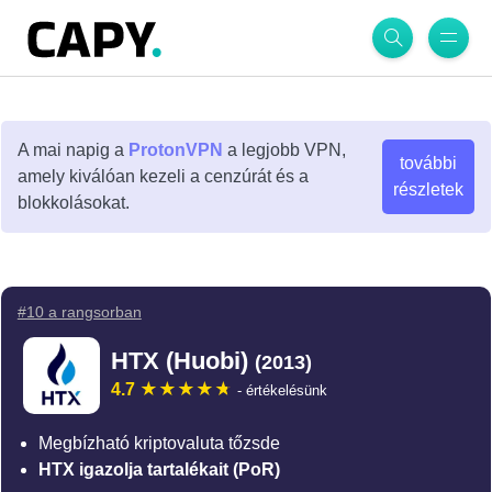
A mai napig a
ProtonVPN
a legjobb VPN,
további
amely kiválóan kezeli a cenzúrát és a
részletek
blokkolásokat.
#10 a rangsorban
HTX (Huobi)
(2013)
4.7
- értékelésünk
Megbízható kriptovaluta tőzsde
HTX igazolja tartalékait (PoR)