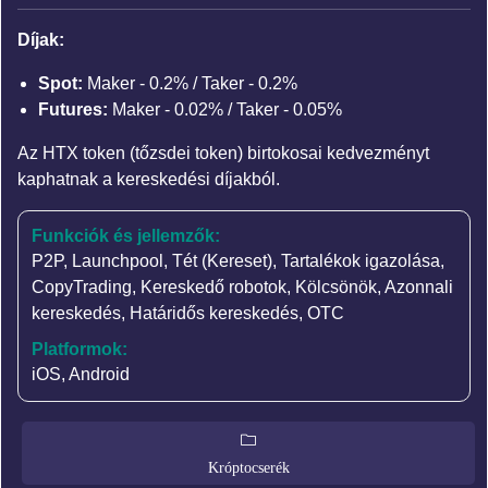
Díjak:
Spot:
Maker - 0.2% / Taker - 0.2%
Futures:
Maker - 0.02% / Taker - 0.05%
Az HTX token (tőzsdei token) birtokosai kedvezményt
kaphatnak a kereskedési díjakból.
Funkciók és jellemzők:
P2P
,
Launchpool
,
Tét (Kereset)
,
Tartalékok igazolása
,
CopyTrading
,
Kereskedő robotok
,
Kölcsönök
,
Azonnali
kereskedés
,
Határidős kereskedés
,
OTC
Platformok:
iOS, Android
Króptocserék