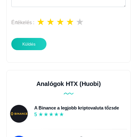
Értékelés
:
Küldés
Analógok HTX (Huobi)
A Binance a legjobb kriptovaluta tőzsde
5