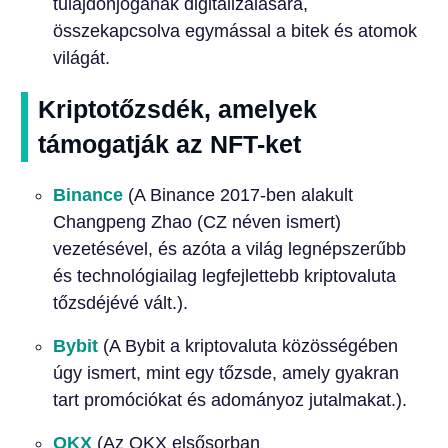
tulajdonjogának digitalizálására,
összekapcsolva egymással a bitek és atomok
világát.
Kriptotőzsdék, amelyek
támogatják az NFT-ket
Binance
(A Binance 2017-ben alakult
Changpeng Zhao (CZ néven ismert)
vezetésével, és azóta a világ legnépszerűbb
és technológiailag legfejlettebb kriptovaluta
tőzsdéjévé vált.).
Bybit
(A Bybit a kriptovaluta közösségében
úgy ismert, mint egy tőzsde, amely gyakran
tart promóciókat és adományoz jutalmakat.).
OKX
(Az OKX elsősorban