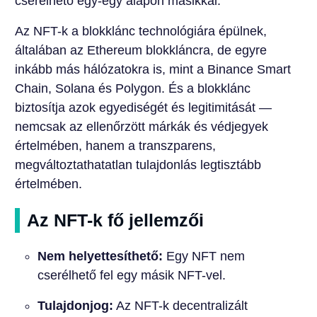
cserélhető egy-egy alapon másikkal.
Az NFT-k a blokklánc technológiára épülnek,
általában az Ethereum blokkláncra, de egyre
inkább más hálózatokra is, mint a Binance Smart
Chain, Solana és Polygon. És a blokklánc
biztosítja azok egyediségét és legitimitását —
nemcsak az ellenőrzött márkák és védjegyek
értelmében, hanem a transzparens,
megváltoztathatatlan tulajdonlás legtisztább
értelmében.
Az NFT-k fő jellemzői
Nem helyettesíthető:
Egy NFT nem
cserélhető fel egy másik NFT-vel.
Tulajdonjog:
Az NFT-k decentralizált