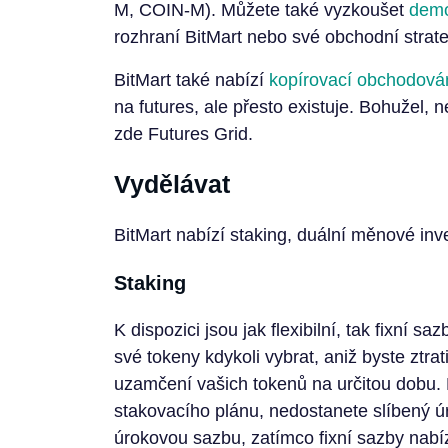
M, COIN-M). Můžete také vyzkoušet
demo
rozhraní BitMart nebo své obchodní strate
BitMart také nabízí
kopírovací obchodová
na futures, ale přesto existuje. Bohužel, n
zde Futures Grid.
Vydělávat
BitMart nabízí staking, duální měnové inve
Staking
K dispozici jsou jak flexibilní, tak fixní s
své tokeny kdykoli vybrat, aniž byste ztra
uzamčení vašich tokenů na určitou dobu. P
stakovacího plánu, nedostanete slíbený ú
úrokovou sazbu, zatímco fixní sazby nabí