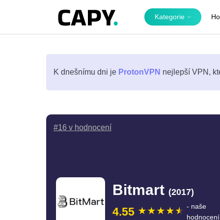
Kategorie
Ho
K dnešnímu dni je
ProtonVPN
nejlepší VPN, kt
#16 v hodnocení
Bitmart
(2017)
- naše
4.55
hodnocení