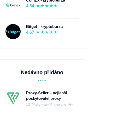
CoinEx - kryptoburza
4.64
Bitget - kryptoburza
4.67
Nedávno přidáno
Proxy-Seller – nejlepší
poskytovatel proxy
Poskytovatelé proxy služeb