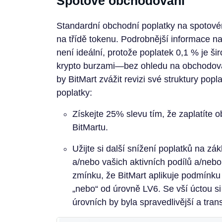
Spotové obchodování
Standardní obchodní poplatky na spotovém
na třídě tokenu. Podrobnější informace n
není ideální, protože poplatek 0,1 % je 
krypto burzami—bez ohledu na obchodova
by BitMart zvážit revizi své struktury popl
poplatky:
Získejte 25% slevu tím, že zaplatíte
BitMartu.
Užijte si další snížení poplatků na 
a/nebo vašich aktivních podílů a/neb
zmínku, že BitMart aplikuje podmínku
„nebo“ od úrovně LV6. Se vší úctou si
úrovních by byla spravedlivější a tra