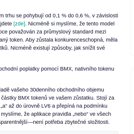
 trhu se pohybují od 0,1 % do 0,6 %, v závislosti
ajdete
[zde]
. Nicméně si myslíme, že tento model
široce považován za průmyslový standard mezi
ný token. Aby zůstala konkurenceschopná, měla
atků. Nicméně existují způsoby, jak snížit své
 obchodní poplatky pomocí BMX, nativního tokenu
základě vašeho 30denního obchodního objemu
o částky BMX tokenů ve vašem zůstatku. Stojí za
 „a“ až do úrovně LV6 a přepíná na podmínku
 myslíme, že aplikace pravidla „nebo“ ve všech
nsparentnější—není potřeba zbytečné složitosti.