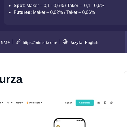
Spot:
Maker – 0,1 - 0,6% / Taker – 0,1 - 0,6%
Futures:
Maker – 0,02% / Taker – 0,06%
9M+
https://bitmart.com/
Jazyk:
English
burza