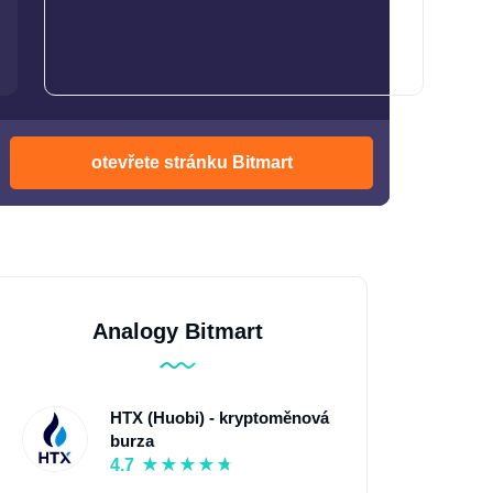
otevřete stránku Bitmart
Analogy Bitmart
HTX (Huobi) - kryptoměnová
burza
4.7