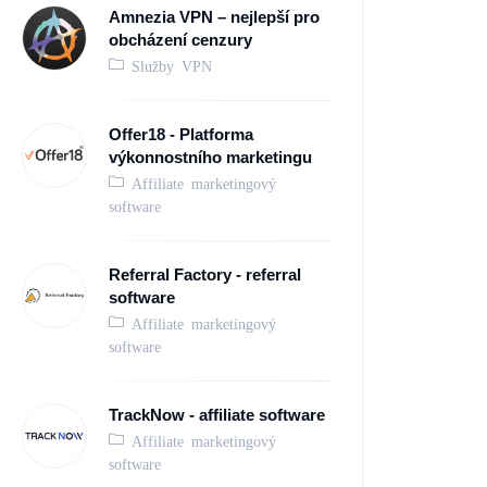
Amnezia VPN – nejlepší pro
obcházení cenzury
Služby VPN
Offer18 - Platforma
výkonnostního marketingu
Affiliate marketingový
software
Referral Factory - referral
software
Affiliate marketingový
software
TrackNow - affiliate software
Affiliate marketingový
software