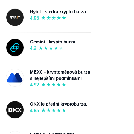
Bybit - štědrá krypto burza
4.95
Gemini - krypto burza
4.2
MEXC - kryptoměnová burza
s nejlepšími podmínkami
4.92
OKX je přední kryptoburza.
4.95