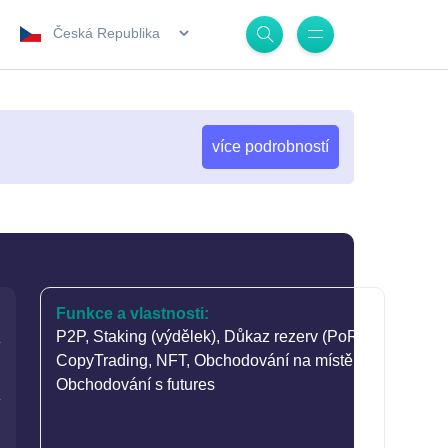
.
více podrobností
Funkce a vlastnosti:
P2P
,
Staking (výdělek)
,
Důkaz rezerv (PoR)
,
CopyTrading
,
NFT
,
Obchodování na místě
,
Obchodování s futures