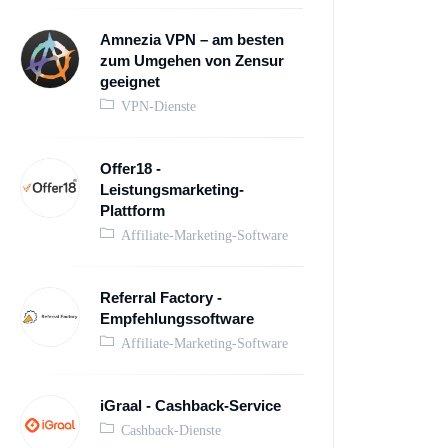
Amnezia VPN – am besten
zum Umgehen von Zensur
geeignet
VPN-Dienste
Offer18 -
Leistungsmarketing-
Plattform
Affiliate-Marketing-Software
Referral Factory -
Empfehlungssoftware
Affiliate-Marketing-Software
iGraal - Cashback-Service
Cashback-Dienste