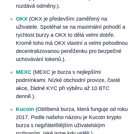
rozdává odměny.).
OKX
(OKX je především zaměřený na
uživatele. Spoléhal se na maximální pohodlí a
rychlost burzy a OKX to dělá velmi dobře.
Kromě toho má OKX vlastní a velmi pohodlnou
decentralizovanou peněženku pro bezpečné
uchovávání tokenů.).
MEXC
(MEXC je burza s nejlepšími
podmínkami. Nízké obchodní provize, časté
akce, žádné KYC při výběru až 10 BTC
denně.).
Kucoin
(Oblíbená burza, která funguje od roku
2017. Podle našeho názoru je Kucoin krypto
burza s nejpřátelštějším uživatelským
rozhraním, jaké jsme kdy viděli.).