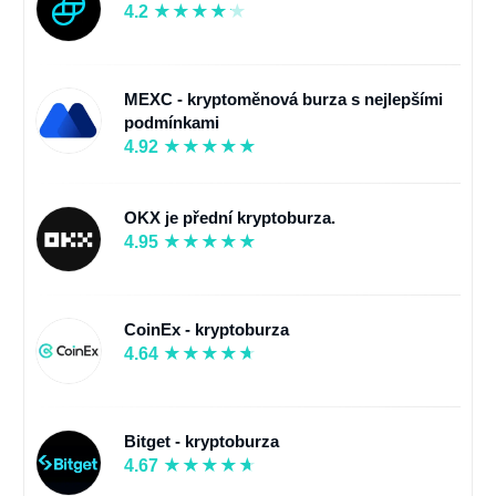
4.2
MEXC - kryptoměnová burza s nejlepšími
podmínkami
4.92
OKX je přední kryptoburza.
4.95
CoinEx - kryptoburza
4.64
Bitget - kryptoburza
4.67