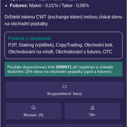
Futures:
Maker - 0,01% / Taker - 0,06%
Držitelé tokenu CWT (exchange token) mohou získat slevu
na obchodní poplatky.
Funkce a vlastnosti:
P2P
,
Staking (výdělek)
,
CopyTrading
,
Obchodní boti
,
Obchodování na místě
,
Obchodování s futures
,
OTC
Použijte doporučovací kód
3090971
při registraci a získejte
doživotní 15% slevu na obchodní poplatky (spot a futures).
Kryptoměnové burzy
Recenze (0)
7M+