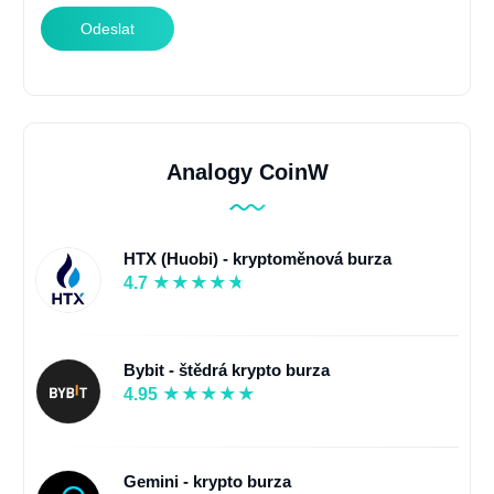
Odeslat
Analogy CoinW
HTX (Huobi) - kryptoměnová burza
4.7
Bybit - štědrá krypto burza
4.95
Gemini - krypto burza