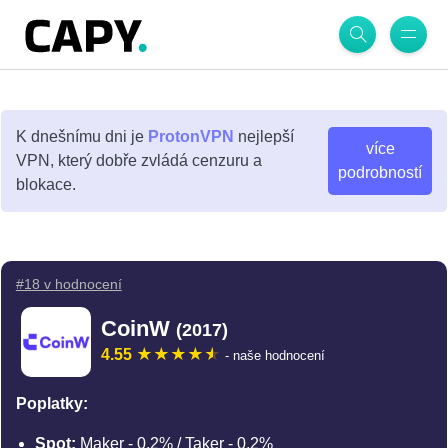
K dnešnímu dni je
ProtonVPN
nejlepší
více
VPN, který dobře zvládá cenzuru a
podrobností
blokace.
#18 v hodnocení
CoinW
(2017)
4.55
- naše hodnocení
Poplatky:
Spot:
Maker - 0,2% / Taker - 0,2%