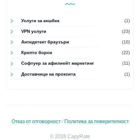
Услуги за кешбек
(1)
VPN услуги
(23)
Антидетект браузъри
(10)
Крипто борси
(22)
Софтуер за афилиейт маркетинг
(11)
Доставчици на проксита
(1)
Отказ от отговорност
/
Политика за поверителност
© 2026 CapyRate