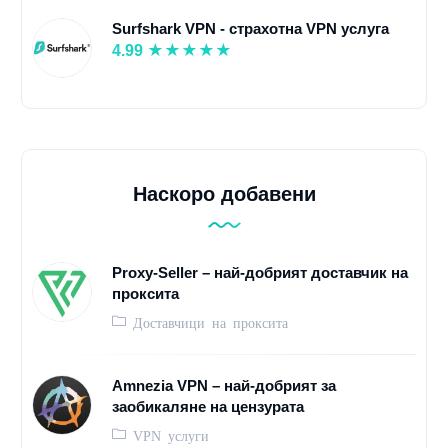
Surfshark VPN - страхотна VPN услуга
4.99
Наскоро добавени
Proxy-Seller – най-добрият доставчик на
проксита
Доставчици на проксита
Amnezia VPN – най-добрият за
заобикаляне на цензурата
VPN услуги