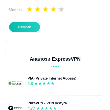
Оценка
:
Изпрати
Аналози ExpressVPN
PIA (Private Internet Access)
4.8
PureVPN - VPN услуга
4.77