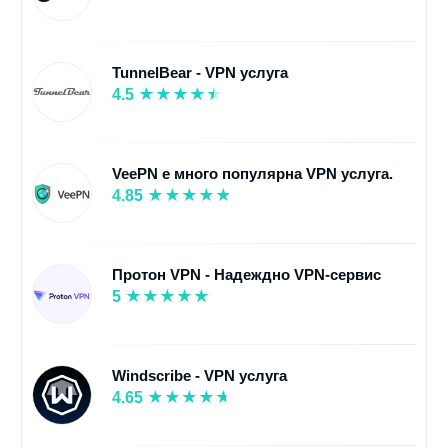
TunnelBear - VPN услуга
4.5
VeePN е много популярна VPN услуга.
4.85
Протон VPN - Надеждно VPN-сервис
5
Windscribe - VPN услуга
4.65