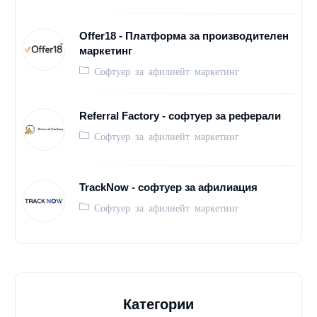
Offer18 - Платформа за производителен
маркетинг
Софтуер за афилиейт маркетинг
Referral Factory - софтуер за реферали
Софтуер за афилиейт маркетинг
TrackNow - софтуер за афилиация
Софтуер за афилиейт маркетинг
Категории