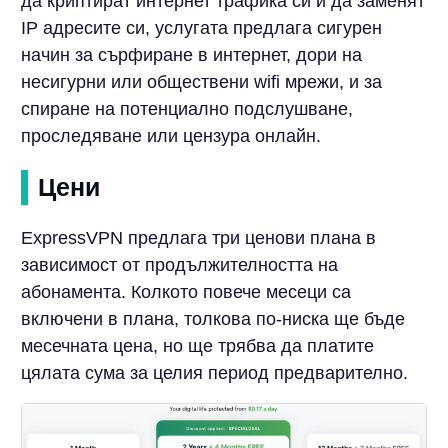
да криптират интернет трафика си и да заменят
IP адресите си, услугата предлага сигурен
начин за сърфиране в интернет, дори на
несигурни или обществени wifi мрежи, и за
спиране на потенциално подслушване,
проследяване или цензура онлайн.
Цени
ExpressVPN предлага три ценови плана в
зависимост от продължителността на
абонамента. Колкото повече месеци са
включени в плана, толкова по-ниска ще бъде
месечната цена, но ще трябва да платите
цялата сума за целия период предварително.