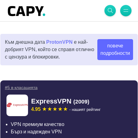
Към днешна дата
ProtonVPN
е най-
повече
добрият VPN, който се справя отлично
подробности
с цензура и блокировки.
#5 в класацията
ExpressVPN
(2009)
4.95
- нашият рейтинг
VPN премиум качество
Бърз и надежден VPN