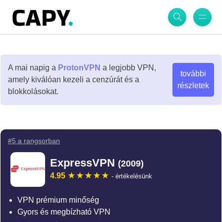
A mai napig a
ProtonVPN
a legjobb VPN,
további
amely kiválóan kezeli a cenzúrát és a
részletek
blokkolásokat.
#5 a rangsorban
ExpressVPN
(2009)
4.95
- értékelésünk
VPN prémium minőség
Gyors és megbízható VPN