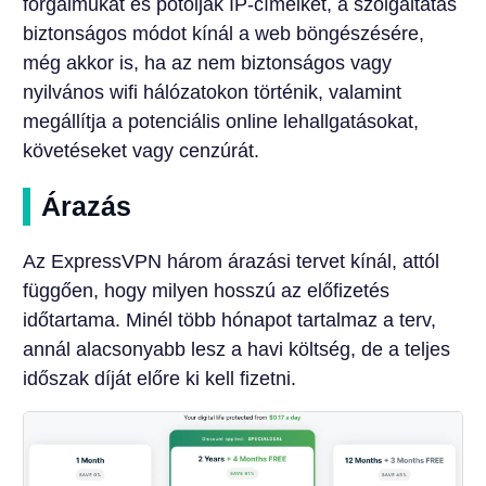
forgalmukat és pótolják IP-címeiket, a szolgáltatás
biztonságos módot kínál a web böngészésére,
még akkor is, ha az nem biztonságos vagy
nyilvános wifi hálózatokon történik, valamint
megállítja a potenciális online lehallgatásokat,
követéseket vagy cenzúrát.
Árazás
Az ExpressVPN három árazási tervet kínál, attól
függően, hogy milyen hosszú az előfizetés
időtartama. Minél több hónapot tartalmaz a terv,
annál alacsonyabb lesz a havi költség, de a teljes
időszak díját előre ki kell fizetni.