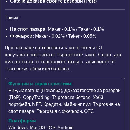
Gate.io доказва своите резерви (PoR)
Такси:
На спот пазара:
Maker - 0.1% / Taker - 0.1%
Фючърси:
Maker - 0.02% / Taker - 0.05%
При плащане на търговски такси в токени GT
получавате отстъпка от търговските такси. Също така,
има отстъпка от търговските такси в зависимост от
търговския обем или баланса.
Функции и характеристики:
P2P
,
Залагане (Печалба)
,
Доказателство за резерви
(ПоР)
,
CopyTrading
,
Търговски ботове
,
Уеб3
портфейл
,
NFT
,
Кредити
,
Майнинг пул
,
Търговия на
спот пазара
,
Търговия с фючърси
,
OTC
Платформи:
Windows, MacOS, iOS, Android