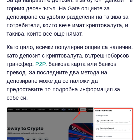
За да направите депозит, има бутон "Депозит" в
горния десен ъгъл. На Gate опциите за
депозиране са удобно разделени на такива за
потребители, които вече имат криптовалута, и
такива, които все още нямат.
Като цяло, всички популярни опции са налични,
като депозит с криптовалута, вътрешноборсов
трансфер,
P2P
, банкова карта или банков
превод. За последните два метода на
депозиране може да се наложи да
предоставите по-подробна информация за
себе си.