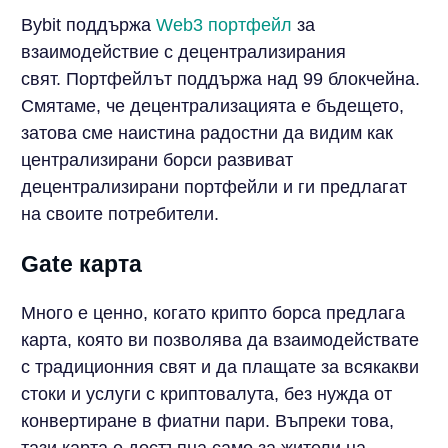
Bybit поддържа
Web3 портфейл
за
взаимодействие с децентрализирания
свят. Портфейлът поддържа над 99 блокчейна.
Смятаме, че децентрализацията е бъдещето,
затова сме наистина радостни да видим как
централизирани борси развиват
децентрализирани портфейли и ги предлагат
на своите потребители.
Gate карта
Много е ценно, когато крипто борса предлага
карта, която ви позволява да взаимодействате
с традиционния свят и да плащате за всякакви
стоки и услуги с криптовалута, без нужда от
конвертиране в фиатни пари. Въпреки това,
тази карта е достъпна само за жители на