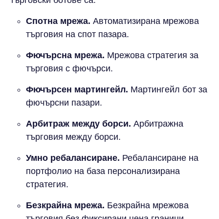
търговски ботове са:
Спотна мрежа.
Автоматизирана мрежова
търговия на спот пазара.
Фючърсна мрежа.
Мрежова стратегия за
търговия с фючърси.
Фючърсен мартингейл.
Мартингейл бот за
фючърсни пазари.
Арбитраж между борси.
Арбитражна
търговия между борси.
Умно ребалансиране.
Ребалансиране на
портфолио на база персонализирана
стратегия.
Безкрайна мрежа.
Безкрайна мрежова
търговия без фиксирани цена граници.