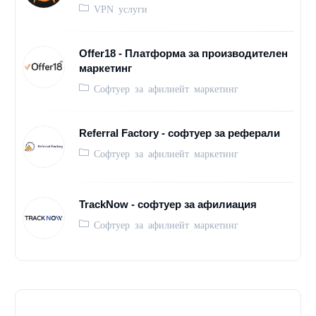
VPN услуги
Offer18 - Платформа за производителен
маркетинг
Софтуер за афилиейт маркетинг
Referral Factory - софтуер за реферали
Софтуер за афилиейт маркетинг
TrackNow - софтуер за афилиация
Софтуер за афилиейт маркетинг