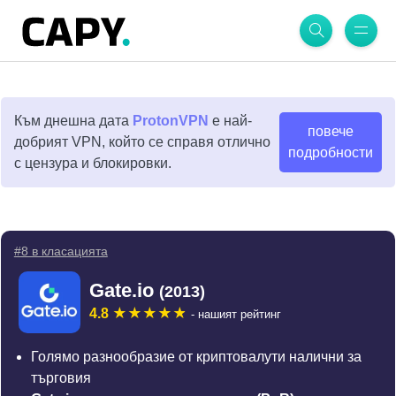
Към днешна дата
ProtonVPN
е най-
повече
добрият VPN, който се справя отлично
подробности
с цензура и блокировки.
#8 в класацията
Gate.io
(2013)
4.8
- нашият рейтинг
Голямо разнообразие от криптовалути налични за
търговия