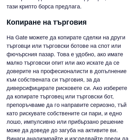
тази крипто борса предлага.
Копиране на търговия
На Gate можете да копирате сделки на други
търговци или търговски ботове на спот или
фючърсния пазар. Това е удобно, ако имате
малко търговски опит или ако искате да се
доверите на професионалисти в допълнение
към собствената си търговия, за да
диверсифицирате рисковете си. Ако изберете
да копирате търговец или търговски бот,
препоръчваме да го направите сериозно, тъй
като рискувате собствените си пари, и едно
лошо, импулсивно или прибързано решение
може да доведе до загуба на активите ви.
Винаги анализирайте и изследвайте преди да