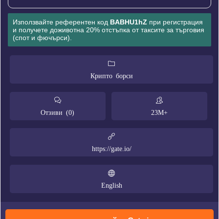
Използвайте референтен код
BABHU1hZ
при регистрация
и получете доживотна 20% отстъпка от таксите за търговия
(спот и фючърси).
Крипто борси
Отзиви (0)
23M+
https://gate.io/
English