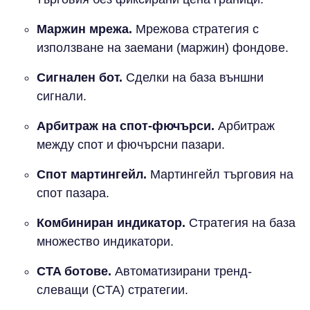
Маржин мрежа.
Мрежова стратегия с
използване на заемани (маржин) фондове.
Сигнален бот.
Сделки на база външни
сигнали.
Арбитраж на спот-фючърси.
Арбитраж
между спот и фючърсни пазари.
Спот мартингейл.
Мартингейл търговия на
спот пазара.
Комбиниран индикатор.
Стратегия на база
множество индикатори.
CTA ботове.
Автоматизирани тренд-
слеващи (CTA) стратегии.