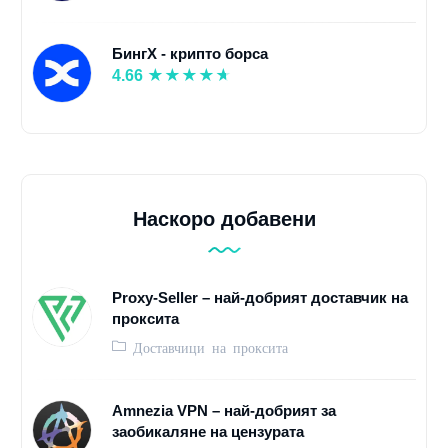
БингX - крипто борса
4.66
Наскоро добавени
Proxy-Seller – най-добрият доставчик на
проксита
Доставчици на проксита
Amnezia VPN – най-добрият за
заобикаляне на цензурата