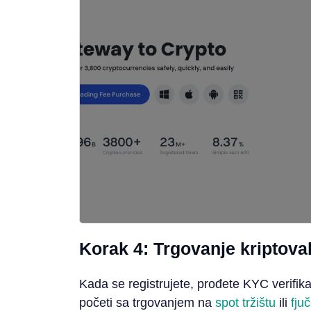
Korak 4: Trgovanje kriptov
Kada se registrujete, prođete KYC verifika
početi sa trgovanjem na
spot tržištu
ili
fjuč