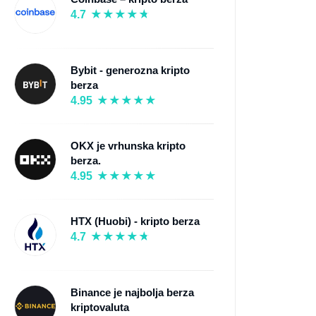
4.7
Bybit - generozna kripto
berza
4.95
OKX je vrhunska kripto
berza.
4.95
HTX (Huobi) - kripto berza
4.7
Binance je najbolja berza
kriptovaluta