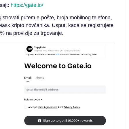
sajt:
https://gate.io/
istrovati putem e-pošte, broja mobilnog telefona,
Mask kripto novčanika. Usput, kada se registrujete
0% na provizije za trgovanje.