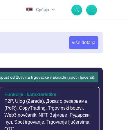
.
više detalja
 popust od 20% na trgovačke naknade (spot i fjučersi).
Funkcije i karakteristike:
P2P
,
Ulog (Zarada)
,
Доказ о резервама
(PoR)
,
CopyTrading
,
Trgovinski botovi
,
Web3 novčanik
,
NFT
,
Зајмови
,
Рударски
пул
,
Spot trgovanje
,
Trgovanje fjučersima
,
OTC