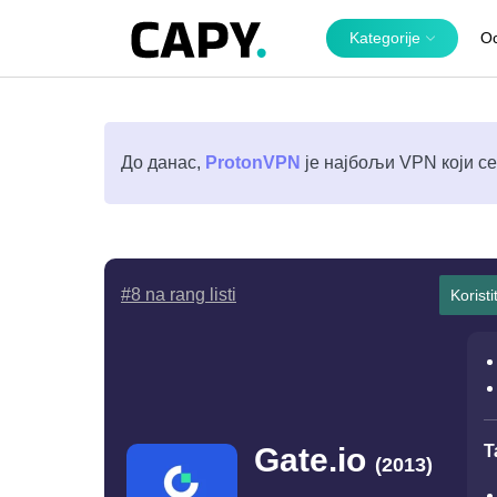
Kategorije
O
До данас,
ProtonVPN
је најбољи VPN који се
#8 na rang listi
Korist
T
Gate.io
(2013)