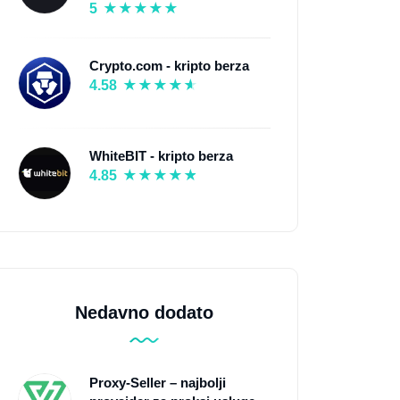
5
Crypto.com - kripto berza
4.58
WhiteBIT - kripto berza
4.85
Nedavno dodato
Proxy-Seller – najbolji