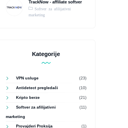
TrackNow - affiliate softver
Softver za afilijativni
marketing
Kategorije
VPN usluge
(23)
Antidetect pregledači
(10)
Kripto berze
(21)
Softver za afilijativni
(11)
marketing
Provajderi Proksija
(1)