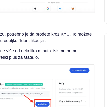
berzu, potrebno je da prođete kroz KYC. To možete
u odeljku "Identifikacija".
ne više od nekoliko minuta. Nismo primetili
eliki plus za Gate.io.