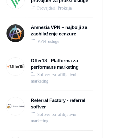
provajder za proksi usluge
Provajderi Proksija
Amnezia VPN – najbolji za
zaobilaženje cenzure
VPN usluge
Offer18 - Platforma za
performans marketing
Softver za afilijativni
marketing
Referral Factory - referral
softver
Softver za afilijativni
marketing