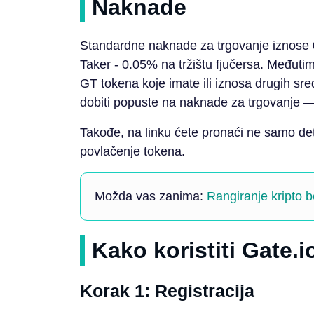
Naknade
Standardne naknade za trgovanje iznose 0
Taker - 0.05% na tržištu fjučersa. Međutim
GT tokena koje imate ili iznosa drugih sre
dobiti popuste na naknade za trgovanje —
Takođe, na linku ćete pronaći ne samo de
povlačenje tokena.
Možda vas zanima:
Rangiranje kripto b
Kako koristiti Gate.i
Korak 1: Registracija