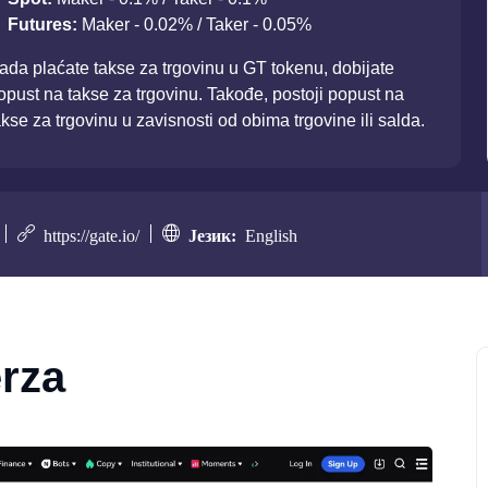
Futures:
Maker - 0.02% / Taker - 0.05%
ada plaćate takse za trgovinu u GT tokenu, dobijate
opust na takse za trgovinu. Takođe, postoji popust na
akse za trgovinu u zavisnosti od obima trgovine ili salda.
https://gate.io/
Језик:
English
erza