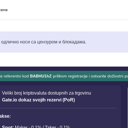
cene
 одлично носи са цензуром и блокадама.
ite referentni kod
BABHU1hZ
prilikom registracije i ostvarite doživotni
Veliki broj kriptovaluta dostupnih za trgovinu
Gate.io dokaz svojih rezervi (PoR)
akse:
Spot:
Maker - 0.1% / Taker - 0.1%