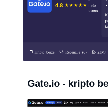
-
4.8
naša
ocena
K
p
t
Kripto berze
Recenzije (0)
23M+
Gate.io - kripto b