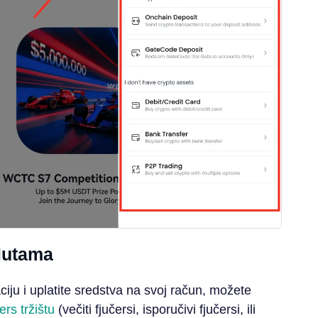
alutama
ciju i uplatite sredstva na svoj račun, možete
ers tržištu
(večiti fjučersi, isporučivi fjučersi, ili