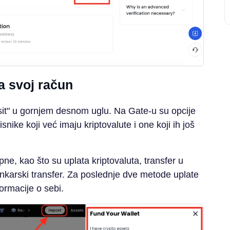
a svoj račun
it" u gornjem desnom uglu. Na Gate-u su opcije
ike koji već imaju kriptovalute i one koji ih još
e, kao što su uplata kriptovaluta, transfer u
bankarski transfer. Za poslednje dve metode uplate
ormacije o sebi.