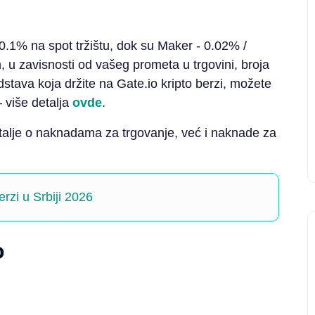
.1% na spot tržištu, dok su Maker - 0.02% /
, u zavisnosti od vašeg prometa u trgovini, broja
dstava koja držite na Gate.io kripto berzi, možete
 više detalja
ovde
.
talje o naknadama za trgovanje, već i naknade za
erzi u Srbiji 2026
o