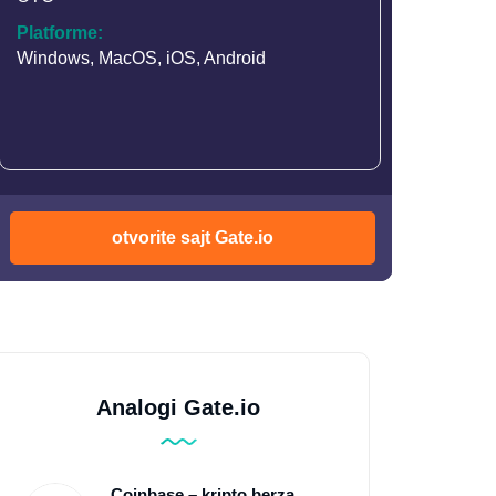
Platforme:
Windows, MacOS, iOS, Android
otvorite sajt Gate.io
Analogi Gate.io
Coinbase – kripto berza