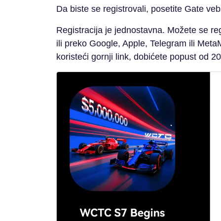
Da biste se registrovali, posetite Gate veb
Registracija je jednostavna. Možete se reg
ili preko Google, Apple, Telegram ili Meta
koristeći gornji link, dobićete popust od 2