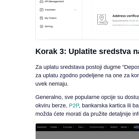
Korak 3: Uplatite sredstva n
Za uplatu sredstava postoji dugme "Depos
za uplatu zgodno podeljene na one za korisn
uvek nemaju.
Generalno, sve popularne opcije su dostupn
okviru berze,
P2P
, bankarska kartica ili 
možda ćete morati da pružite detaljnije inf