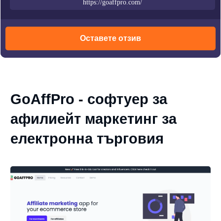
https://goaffpro.com/
Оставете отзив
GoAffPro - софтуер за
афилиейт маркетинг за
електронна търговия