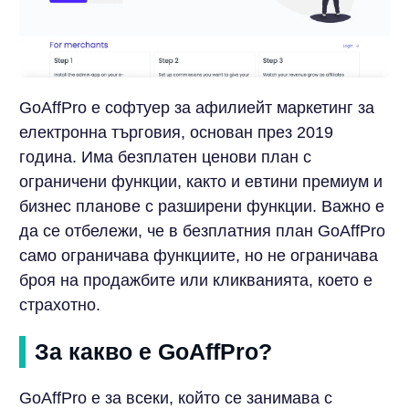
GoAffPro е софтуер за афилиейт маркетинг за
електронна търговия, основан през 2019
година. Има безплатен ценови план с
ограничени функции, както и евтини премиум и
бизнес планове с разширени функции. Важно е
да се отбележи, че в безплатния план GoAffPro
само ограничава функциите, но не ограничава
броя на продажбите или кликванията, което е
страхотно.
За какво е GoAffPro?
GoAffPro е за всеки, който се занимава с