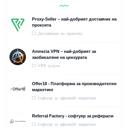
Proxy-Seller – най-добрият доставчик на
проксита
Доставчици на проксита
Amnezia VPN – най-добрият за
заобикаляне на цензурата
VPN услуги
Offer18 - Платформа за производителен
маркетинг
Софтуер за афилиейт маркетинг
Referral Factory - софтуер за реферали
Софтуер за афилиейт маркетинг