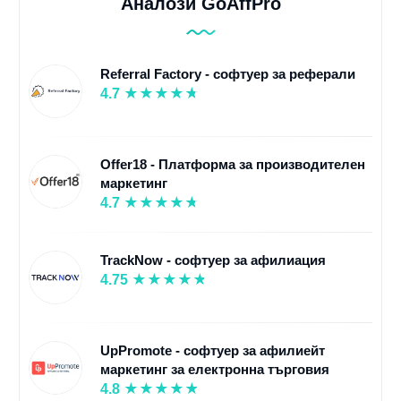
Аналози GoAffPro
Referral Factory - софтуер за реферали
4.7
Offer18 - Платформа за производителен
маркетинг
4.7
TrackNow - софтуер за афилиация
4.75
UpPromote - софтуер за афилиейт
маркетинг за електронна търговия
4.8