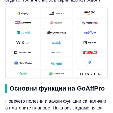
видите пълния списък в скрийншота по-долу.
Основни функции на GoAffPro
Повечето полезни и важни функции са налични
в платените планове. Нека разгледаме някои