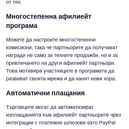
от тях.
Многостепенна афилиейт
програма
Можете да настроите многостепенни
комисиони, така че партньорите да получават
награди не само за техните продажби, но и за
привличането на други афилиейт партньори.
Това мотивира участниците в програмата да
развиват своята мрежа и да канят нови хора.
Автоматични плащания
Търговците могат да автоматизират
изплащанията към афилиейт партньорите чрез
интеграции с платежни шлюзове като PayPal