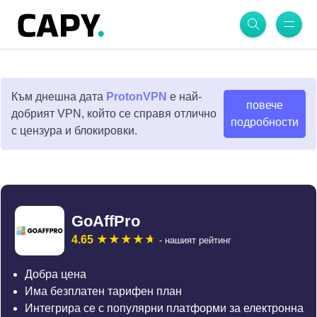
Към днешна дата
ProtonVPN
е най-
повече
добрият VPN, който се справя отлично
подробности
с цензура и блокировки.
GoAffPro
4.65
- нашият рейтинг
Добра цена
Има безплатен тарифен план
Интегрира се с популярни платформи за електронна