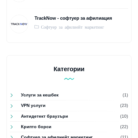
TrackNow - софтуер за афилиация
Софтуер за афилиейт маркетинг
Категории
Услуги за кешбек
(1)
VPN услуги
(23)
Антидетект браузъри
(10)
Крипто борси
(22)
Софтуер за афилиейт маркетинг
(11)