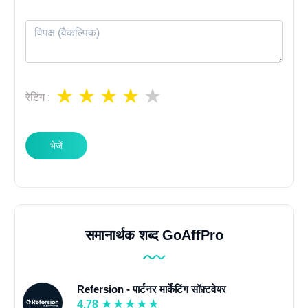
रेटिंग
:
भेजें
समानार्थक शब्द GoAffPro
Refersion - पार्टनर मार्केटिंग सॉफ़्टवेयर
4.78