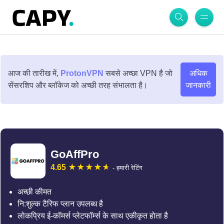
आज की तारीख में,
ProtonVPN
सबसे अच्छा VPN है जो
अधिक
सेंसरशिप और ब्लॉकेज को अच्छी तरह संभालता है।
जानकारी
GoAffPro
4.65
- हमारी रेटिंग
अच्छी कीमत
नि:शुल्क टैरिफ प्लान उपलब्ध है
लोकप्रिय ई-कॉमर्स प्लेटफॉर्म्स के साथ एकीकृत होता है