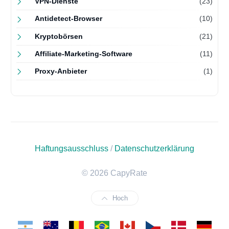
VPN-Dienste
(23)
Antidetect-Browser
(10)
Kryptobörsen
(21)
Affiliate-Marketing-Software
(11)
Proxy-Anbieter
(1)
Haftungsausschluss
/
Datenschutzerklärung
© 2026 CapyRate
Hoch