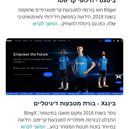
ביטגט - חילופי קריפטו
Bitget הוא בורסה למטבעות קריפטוגרפיים שהוקמה
בשנת 2018, הידועה בממשק הידידותי והאינטואיטיבי
שלה, כמו גם ביכולת להעתיק...
המשך לקרוא
בינגX - בורת מטבעות דיגיטליים
נוסד בשנת 2018 ומקום מושבו בסינגפור, BingX
התבלט כבורסה פופולרית למטבעות קריפטו, הידועה
במיוחד בזכות תכונות המסחר בהע...
המשך לקרוא