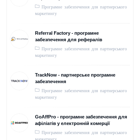
Програмне забезпечення для партнерського
маркетингу
Referral Factory - програмне
забезпечення для рефералів
Програмне забезпечення для партнерського
маркетингу
TrackNow - партнерське програмне
забезпечення
Програмне забезпечення для партнерського
маркетингу
GoAffPro - програмне забезпечення для
афіліатів у електронній комерції
Програмне забезпечення для партнерського
маркетингу