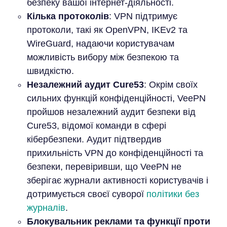
безпеку вашої інтернет-діяльності.
Кілька протоколів
: VPN підтримує
протоколи, такі як OpenVPN, IKEv2 та
WireGuard, надаючи користувачам
можливість вибору між безпекою та
швидкістю.
Незалежний аудит Cure53
: Окрім своїх
сильних функцій конфіденційності, VeePN
пройшов незалежний аудит безпеки від
Cure53, відомої команди в сфері
кібербезпеки. Аудит підтвердив
прихильність VPN до конфіденційності та
безпеки, перевіривши, що VeePN не
зберігає журнали активності користувачів і
дотримується своєї суворої
політики без
журналів
.
Блокувальник реклами та функції проти