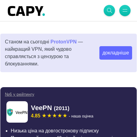
Станом на сьогодні
ProtonVPN
—
найкращий VPN, який чудово
докладніше
справляється з цензурою та
блокуваннями.
№6 у рейтингу
VeePN
(2011)
4.85
- наша оцінка
Низька ціна на довгострокову підписку