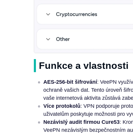
Funkce a vlastnosti
AES-256-bit šifrování
: VeePN využí
ochraně vašich dat. Tento úroveň šifro
vaše internetová aktivita zůstává za
Více protokolů
: VPN podporuje prot
uživatelům poskytuje možnosti pro vy
Nezávislý audit firmou Cure53
: Kro
VeePN nezávislým bezpečnostním aud