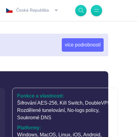
.
více podrobností
Funkce a vlastnosti:
Šifrování AES-256
,
Kill Switch
,
DoubleVPN
,
Rozdělené tunelování
,
No-logs policy
,
Soukromé DNS
Platformy:
Windows, MacOS, Linux, iOS, Android,