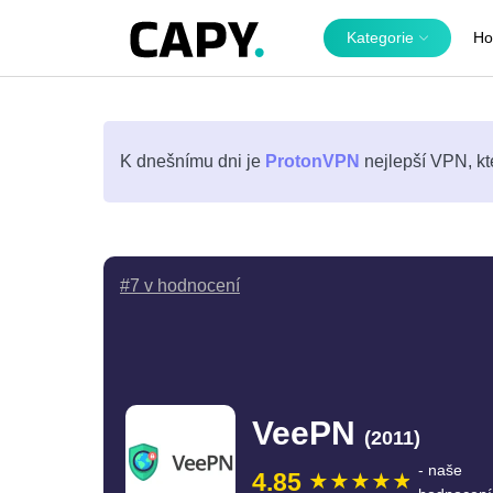
Kategorie
Ho
K dnešnímu dni je
ProtonVPN
nejlepší VPN, kt
#7 v hodnocení
VeePN
(2011)
- naše
4.85