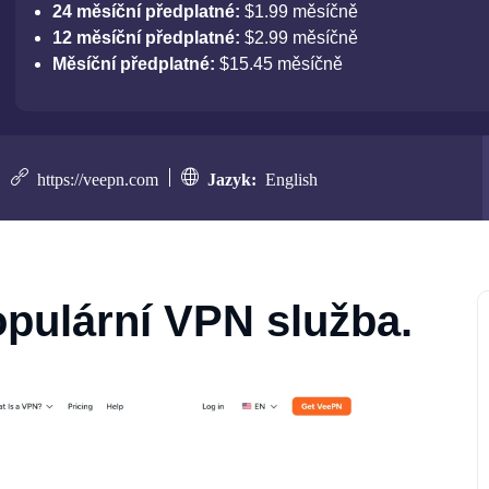
24 měsíční předplatné:
$1.99 měsíčně
12 měsíční předplatné:
$2.99 měsíčně
Měsíční předplatné:
$15.45 měsíčně
https://veepn.com
Jazyk:
English
opulární VPN služba.