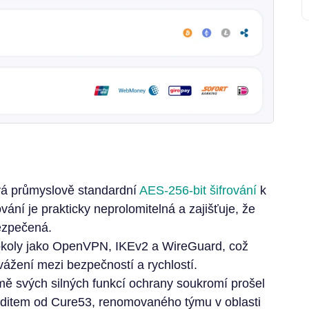
vá průmyslově standardní
AES-256-bit šifrování
k
vání je prakticky neprolomitelná a zajišťuje, že
bezpečená.
okoly jako OpenVPN, IKEv2 a WireGuard, což
vážení mezi bezpečností a rychlostí.
mě svých silných funkcí ochrany soukromí prošel
item od Cure53, renomovaného týmu v oblasti