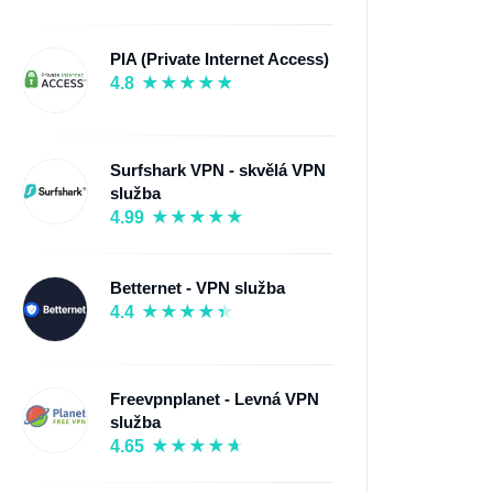
PIA (Private Internet Access)
4.8
Surfshark VPN - skvělá VPN
služba
4.99
Betternet - VPN služba
4.4
Freevpnplanet - Levná VPN
služba
4.65