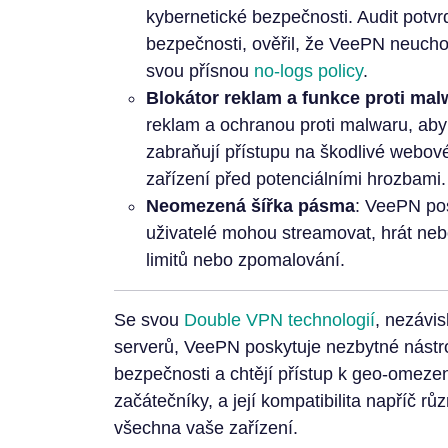
kybernetické bezpečnosti. Audit potv
bezpečnosti, ověřil, že VeePN neucho
svou přísnou
no-logs policy
.
Blokátor reklam a funkce proti mal
reklam a ochranou proti malwaru, aby 
zabraňují přístupu na škodlivé webové
zařízení před potenciálními hrozbami.
Neomezená šířka pásma
: VeePN pos
uživatelé mohou streamovat, hrát neb
limitů nebo zpomalování.
Se svou
Double VPN technologií
, nezávis
serverů, VeePN poskytuje nezbytné nástroj
bezpečnosti a chtějí přístup k geo-omeze
začátečníky, a její kompatibilita napříč r
všechna vaše zařízení.