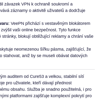
rdil závazek VPN k ochraně soukromí a
vává záznamy o aktivitě uživatelů a dodržuje
waru
: VeePN přichází s vestavěným blokátorem
zvýšil vaši online bezpečnost. Tyto funkce
 stránky, blokují obtěžující reklamy a chrání vaše
kytuje neomezenou šířku pásma, zajišťující, že
o stahovat, aniž by se museli obávat datových
lým auditem od Cure53 a velkou, stabilní sítí
e pro uživatele, kteří dávají přednost
nému obsahu. Služba je snadno použitelná, i pro
ůznými platformami zajišťuje komplexní pokrytí pro