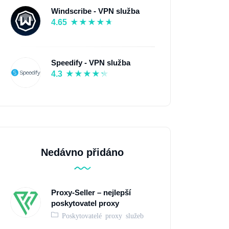
Windscribe - VPN služba
4.65
Speedify - VPN služba
4.3
Nedávno přidáno
Proxy-Seller – nejlepší
poskytovatel proxy
Poskytovatelé proxy služeb