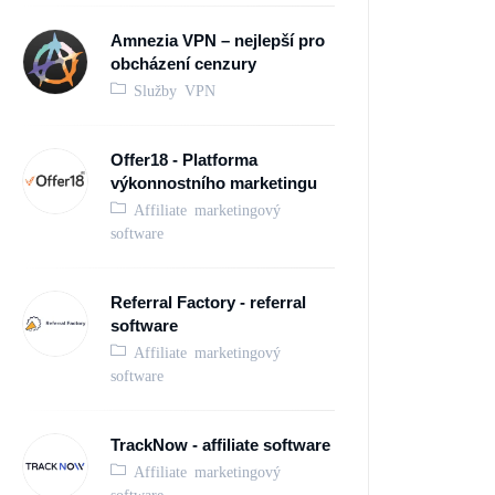
Amnezia VPN – nejlepší pro
obcházení cenzury
Služby VPN
Offer18 - Platforma
výkonnostního marketingu
Affiliate marketingový
software
Referral Factory - referral
software
Affiliate marketingový
software
TrackNow - affiliate software
Affiliate marketingový
software