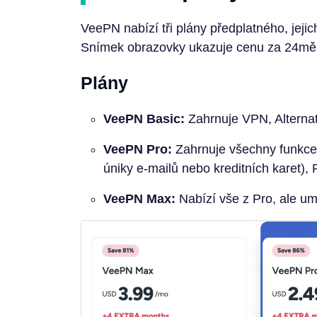
VeePN nabízí tři plány předplatného, jejic
Snímek obrazovky ukazuje cenu za 24měs
Plány
VeePN Basic:
Zahrnuje VPN, Alternati
VeePN Pro:
Zahrnuje všechny funkce B
úniky e-mailů nebo kreditních karet), 
VeePN Max:
Nabízí vše z Pro, ale um