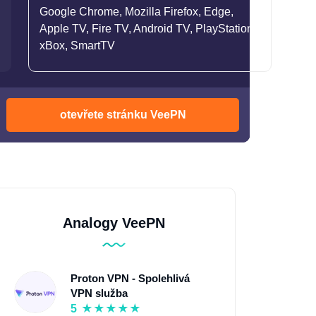
Google Chrome, Mozilla Firefox, Edge,
Apple TV, Fire TV, Android TV, PlayStation,
xBox, SmartTV
otevřete stránku VeePN
Analogy VeePN
Proton VPN - Spolehlivá
VPN služba
5