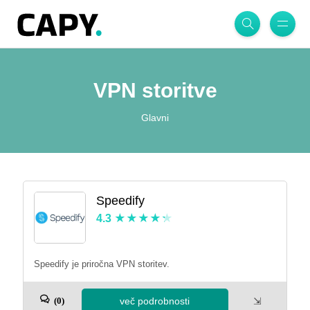
VPN storitve
Glavni
Speedify
4.3
Speedify je priročna VPN storitev.
več podrobnosti
⇲
(0)