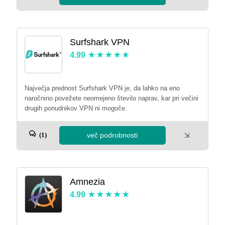
Surfshark VPN
4.99
Največja prednost Surfshark VPN je, da lahko na eno
naročnino povežete neomejeno število naprav, kar pri večini
drugih ponudnikov VPN ni mogoče.
več podrobnosti
⇲
(1)
Amnezia
4.99