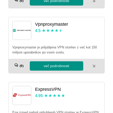
več podrobnosti
⇲
(0)
Vpnproxymaster
4.5
Vpnproxymaster je priljubljena VPN storitev z več kot 150
milijoni uporabnikov po vsem svetu.
več podrobnosti
⇲
(0)
ExpressVPN
4.95
Ena izmed najbolj priljubljenih VPN storitev je ExpressVPN,