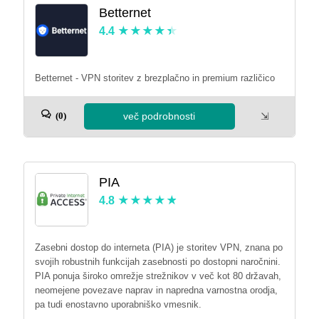
Betternet
4.4
Betternet - VPN storitev z brezplačno in premium različico
več podrobnosti
⇲
(0)
PIA
4.8
Zasebni dostop do interneta (PIA) je storitev VPN, znana po
svojih robustnih funkcijah zasebnosti po dostopni naročnini.
PIA ponuja široko omrežje strežnikov v več kot 80 državah,
neomejene povezave naprav in napredna varnostna orodja,
pa tudi enostavno uporabniško vmesnik.