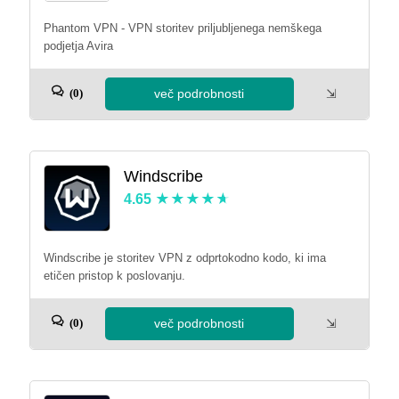
Phantom VPN - VPN storitev priljubljenega nemškega
podjetja Avira
več podrobnosti
⇲
(0)
Windscribe
4.65
Windscribe je storitev VPN z odprtokodno kodo, ki ima
etičen pristop k poslovanju.
več podrobnosti
⇲
(0)