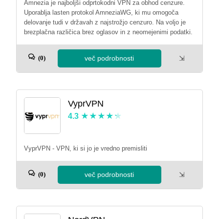
Amnezia je najboljši odprtokodni VPN za obhod cenzure.
Uporablja lasten protokol AmneziaWG, ki mu omogoča
delovanje tudi v državah z najstrožjo cenzuro. Na voljo je
brezplačna različica brez oglasov in z neomejenimi podatki.
več podrobnosti
⇲
(0)
VyprVPN
4.3
VyprVPN - VPN, ki si jo je vredno premisliti
več podrobnosti
⇲
(0)