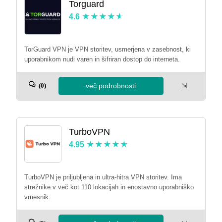
Torguard
4.6
TorGuard VPN je VPN storitev, usmerjena v zasebnost, ki
uporabnikom nudi varen in šifriran dostop do interneta.
več podrobnosti
⇲
(0)
TurboVPN
4.95
TurboVPN je priljubljena in ultra-hitra VPN storitev. Ima
strežnike v več kot 110 lokacijah in enostavno uporabniško
vmesnik.