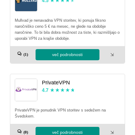
4.5
Mullvad je nenavadna VPN storitev, ki ponuja fiksno
naročniško ceno 5 € na mesec, ne glede na obdobje
naročnine. To bi bila dobra možnost za tiste, ki razmišljajo o
uporabi VPN za krajše obdobje.
več podrobnosti
⇲
(1)
PrivateVPN
4.7
PrivateVPN je ponudnik VPN storitev s sedežem na
Švedskem.
več podrobnosti
⇲
(0)