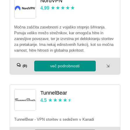
NordVPN
4.99
Močna zaščita zasebnosti z vojaško stopnjo šifriranja.
Ponuja veliko mrežo strežnikov, kar omogoča hitre in
zanesljive povezave, ter je izvrstna pri deblokiranju storitev
za pretakanje. Ima nekaj edinstvenih funkcij, kot so močna
varnost, hitre hitrosti in globalna pokritost.
več podrobnosti
⇲
(0)
TunnelBear
4.5
TunnelBear - VPN storitev s sedežem v Kanadi