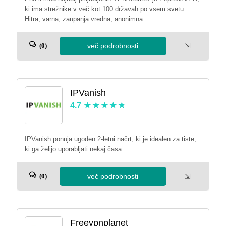
ki ima strežnike v več kot 100 državah po vsem svetu.
Hitra, varna, zaupanja vredna, anonimna.
več podrobnosti
⇲
(0)
IPVanish
4.7
IPVanish ponuja ugoden 2-letni načrt, ki je idealen za tiste,
ki ga želijo uporabljati nekaj časa.
več podrobnosti
⇲
(0)
Freevpnplanet