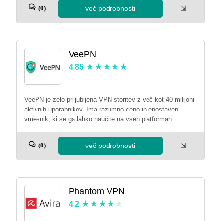
več podrobnosti
⇲
(0)
VeePN
4.85
VeePN je zelo priljubljena VPN storitev z več kot 40 milijoni
aktivnih uporabnikov. Ima razumno ceno in enostaven
vmesnik, ki se ga lahko naučite na vseh platformah.
več podrobnosti
⇲
(0)
Phantom VPN
4.2