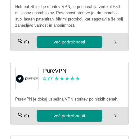
Hotspot Shield je storitev VPN, ki jo uporablja več kot 650
milijonov uporabnikov. Posebnost storitve je, da uporablja
svoj lasten patentirani šifrirni protokol, kar zagotavlja še bolj
zanesljivo varnost in anonimnost.
več podrobnosti
⇲
(0)
PureVPN
4.77
PureVPN je dokaj uspešna VPN storitev po nizkih cenah.
več podrobnosti
⇲
(0)