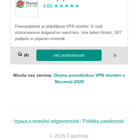
4.65
Freevpnplanet je priljubljena VPN storitev, ki nudi
nizkocenovno dolgoročno naročnino. Ima dobro hitrost, 24/7
podporo in prijazen vmesnik.
več podrobnosti
⇲
(0)
Morda vas zanima:
Ocena ponudnikov VPN storitev v
Sloveniji 2026
Izjava o omejitvi odgovornosti
/
Politika zasebnosti
© 2026 CapyRate