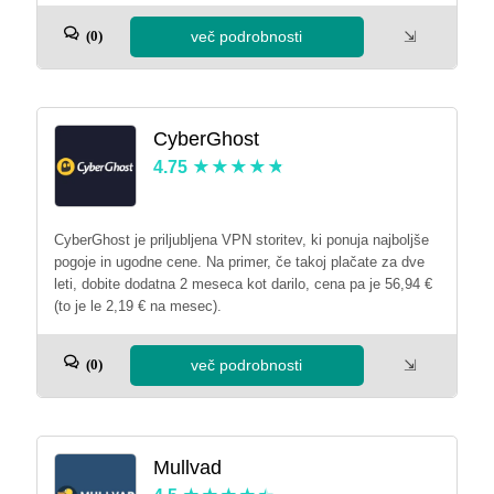
več podrobnosti
⇲
(0)
CyberGhost
4.75
CyberGhost je priljubljena VPN storitev, ki ponuja najboljše
pogoje in ugodne cene. Na primer, če takoj plačate za dve
leti, dobite dodatna 2 meseca kot darilo, cena pa je 56,94 €
(to je le 2,19 € na mesec).
več podrobnosti
⇲
(0)
Mullvad