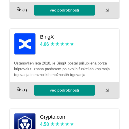
več podrobnosti
⇲
(0)
BingX
4.66
Ustanovljen leta 2018, je BingX postal priljubljena borza
kriptovalut, znana predvsem po svojih funkcijah kopiranja
trgovanja in raznolikih možnostih trgovanja.
več podrobnosti
⇲
(1)
Crypto.com
4.58