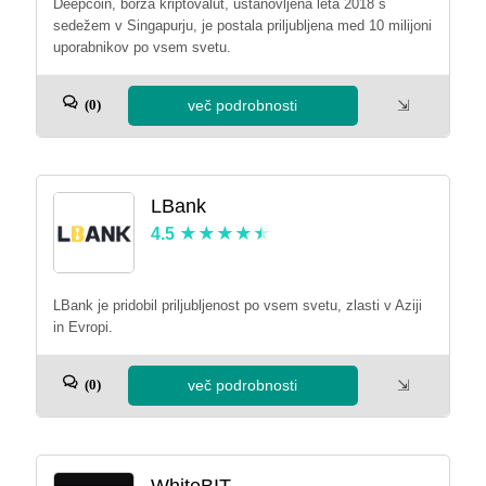
Deepcoin, borza kriptovalut, ustanovljena leta 2018 s
sedežem v Singapurju, je postala priljubljena med 10 milijoni
uporabnikov po vsem svetu.
več podrobnosti
⇲
(0)
LBank
4.5
LBank je pridobil priljubljenost po vsem svetu, zlasti v Aziji
in Evropi.
več podrobnosti
⇲
(0)
WhiteBIT