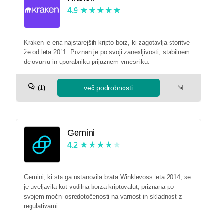
4.9
Kraken je ena najstarejših kripto borz, ki zagotavlja storitve
že od leta 2011. Poznan je po svoji zanesljivosti, stabilnem
delovanju in uporabniku prijaznem vmesniku.
več podrobnosti
⇲
(1)
Gemini
4.2
Gemini, ki sta ga ustanovila brata Winklevoss leta 2014, se
je uveljavila kot vodilna borza kriptovalut, priznana po
svojem močni osredotočenosti na varnost in skladnost z
regulativami.