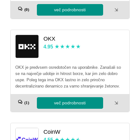
več podrobnosti
⇲
(0)
OKX
4.95
OKX je predvsem osredotočen na uporabnike. Zanašali so
se na največje udobje in hitrost borze, kar jim zelo dobro
uspe. Poleg tega ima OKX lastno in zelo priročno
decentralizirano denarnico za varno shranjevanje žetonov.
več podrobnosti
⇲
(1)
CoinW
4.55