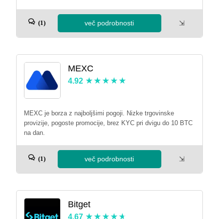
več podrobnosti
⇲
(1)
MEXC
4.92
MEXC je borza z najboljšimi pogoji. Nizke trgovinske
provizije, pogoste promocije, brez KYC pri dvigu do 10 BTC
na dan.
več podrobnosti
⇲
(1)
Bitget
4.67