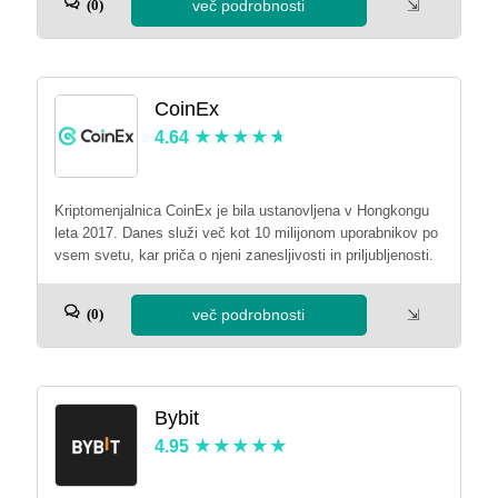
več podrobnosti
⇲
(0)
CoinEx
4.64
Kriptomenjalnica CoinEx je bila ustanovljena v Hongkongu
leta 2017. Danes služi več kot 10 milijonom uporabnikov po
vsem svetu, kar priča o njeni zanesljivosti in priljubljenosti.
več podrobnosti
⇲
(0)
Bybit
4.95