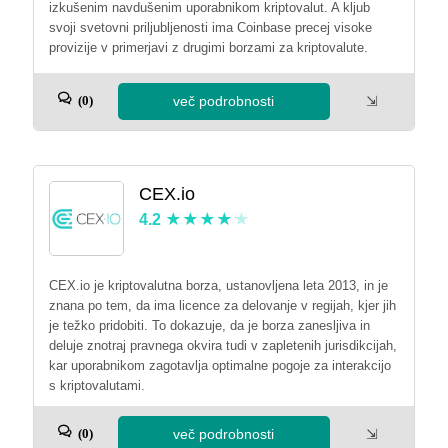
izkušenim navdušenim uporabnikom kriptovalut. A kljub
svoji svetovni priljubljenosti ima Coinbase precej visoke
provizije v primerjavi z drugimi borzami za kriptovalute.
več podrobnosti
⇲
(0)
CEX.io
4.2
CEX.io je kriptovalutna borza, ustanovljena leta 2013, in je
znana po tem, da ima licence za delovanje v regijah, kjer jih
je težko pridobiti. To dokazuje, da je borza zanesljiva in
deluje znotraj pravnega okvira tudi v zapletenih jurisdikcijah,
kar uporabnikom zagotavlja optimalne pogoje za interakcijo
s kriptovalutami.
več podrobnosti
⇲
(0)