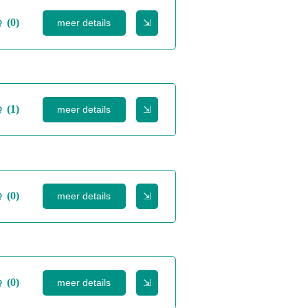
(0)
meer details
⇲
(1)
meer details
⇲
(0)
meer details
⇲
(0)
meer details
⇲