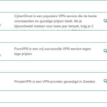
CyberGhost is een populaire VPN-service die de beste
voorwaarden en gunstige prijzen biedt. Als je
bijvoorbeeld meteen voor twee jaar betaalt, krijg je 2
maanden extra cadeau, en de prijs is €56,94 (dat is
slechts €2,19 per maand).
PureVPN is een vrij succesvolle VPN-service tegen
lage prijzen.
PrivateVPN is een VPN-provider gevestigd in Zweden.