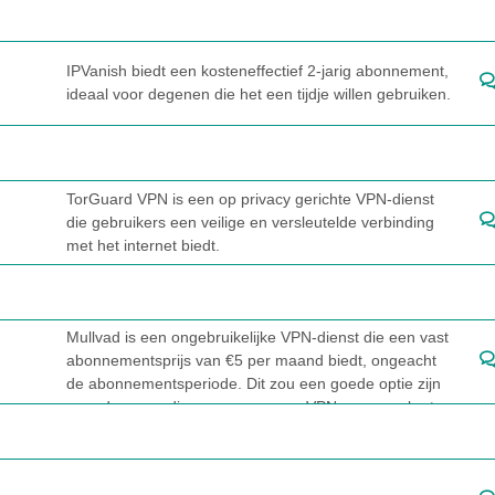
IPVanish biedt een kosteneffectief 2-jarig abonnement,
ideaal voor degenen die het een tijdje willen gebruiken.
TorGuard VPN is een op privacy gerichte VPN-dienst
die gebruikers een veilige en versleutelde verbinding
met het internet biedt.
Mullvad is een ongebruikelijke VPN-dienst die een vast
abonnementsprijs van €5 per maand biedt, ongeacht
de abonnementsperiode. Dit zou een goede optie zijn
voor degenen die overwegen een VPN voor een korte
periode te gebruiken.