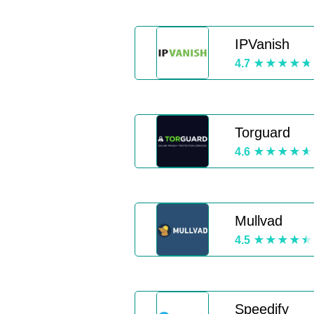
IPVanish
4.7
Torguard
4.6
Mullvad
4.5
Speedify