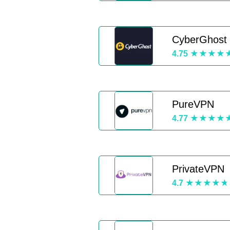
CyberGhost
4.75
PureVPN
4.77
PrivateVPN
4.7