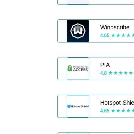
Windscribe
4.65
PIA
4.8
Hotspot Shie
4.65