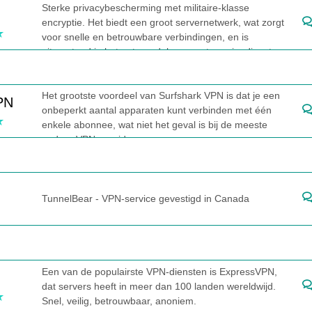
Sterke privacybescherming met militaire-klasse
encryptie. Het biedt een groot servernetwerk, wat zorgt
voor snelle en betrouwbare verbindingen, en is
uitmuntend in het ontgrendelen van streamingdiensten.
Het heeft enkele unieke functies zoals sterke
beveiliging, snelle snelheden en wereldwijde dekking.
Het grootste voordeel van Surfshark VPN is dat je een
PN
onbeperkt aantal apparaten kunt verbinden met één
enkele abonnee, wat niet het geval is bij de meeste
andere VPN-providers.
TunnelBear - VPN-service gevestigd in Canada
Een van de populairste VPN-diensten is ExpressVPN,
dat servers heeft in meer dan 100 landen wereldwijd.
Snel, veilig, betrouwbaar, anoniem.