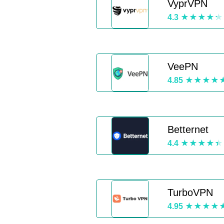
VyprVPN
4.3
VeePN
4.85
Betternet
4.4
TurboVPN
4.95