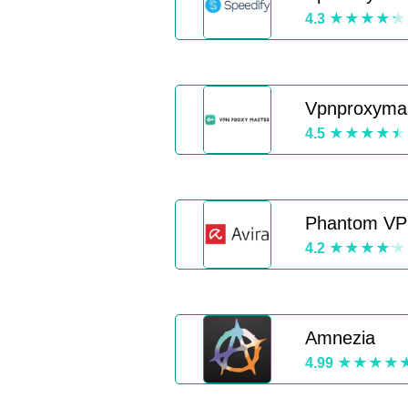
4.3
Vpnproxyma
4.5
Phantom V
4.2
Amnezia
4.99