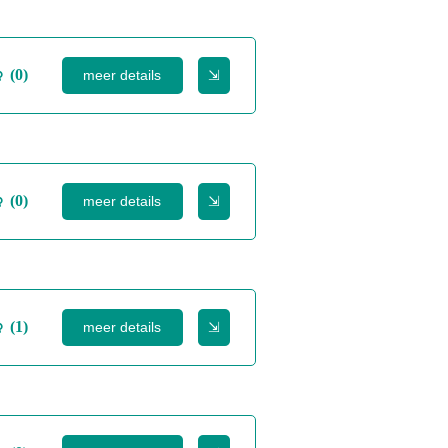
(0)
meer details
⇲
(0)
meer details
⇲
(1)
meer details
⇲