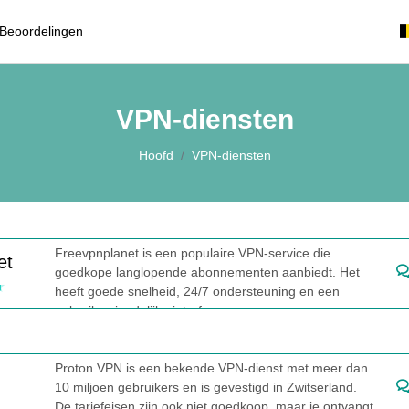
Beoordelingen
VPN-diensten
Hoofd
VPN-diensten
Freevpnplanet is een populaire VPN-service die
et
goedkope langlopende abonnementen aanbiedt. Het
heeft goede snelheid, 24/7 ondersteuning en een
gebruiksvriendelijke interface.
Proton VPN is een bekende VPN-dienst met meer dan
10 miljoen gebruikers en is gevestigd in Zwitserland.
De tariefeisen zijn ook niet goedkoop, maar je ontvangt