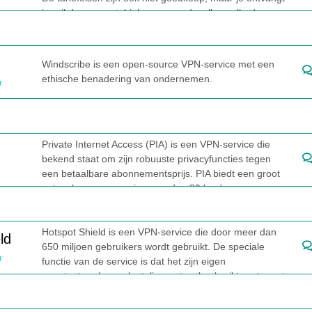
in ruil daarvoor stabiele en razendsnelle snelheden en
elke bescherming en innovatieve datasolutions.
Windscribe is een open-source VPN-service met een
ethische benadering van ondernemen.
Private Internet Access (PIA) is een VPN-service die
bekend staat om zijn robuuste privacyfuncties tegen
een betaalbare abonnementsprijs. PIA biedt een groot
netwerk van servers in meer dan 80 landen,
onbeperkte apparaataansluitingen en geavanceerde
beveiligingstools, naast een gebruiksvriendelijke
interface.
Hotspot Shield is een VPN-service die door meer dan
ld
650 miljoen gebruikers wordt gebruikt. De speciale
functie van de service is dat het zijn eigen
gepatenteerde versleutelingprotocol gebruikt, wat zorgt
voor nog betrouwbaardere beveiliging en anonimiteit.