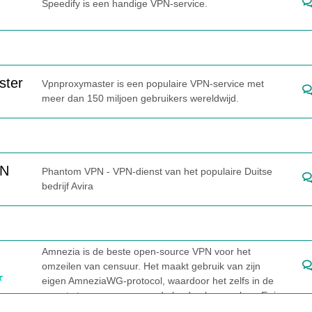
Speedify is een handige VPN-service.
ster
Vpnproxymaster is een populaire VPN-service met
meer dan 150 miljoen gebruikers wereldwijd.
PN
Phantom VPN - VPN-dienst van het populaire Duitse
bedrijf Avira
Amnezia is de beste open-source VPN voor het
omzeilen van censuur. Het maakt gebruik van zijn
eigen AmneziaWG-protocol, waardoor het zelfs in de
meest streng gecensureerde landen kan werken. Er is
een gratis versie beschikbaar zonder advertenties en