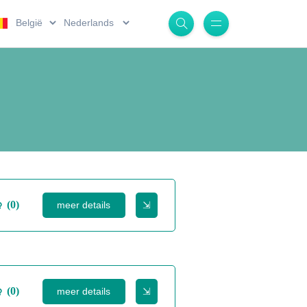
.
.
(0)
meer details
⇲
(0)
meer details
⇲