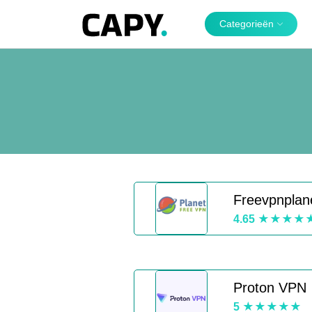
Categorieën
Freevpnplan
4.65
Proton VPN
5