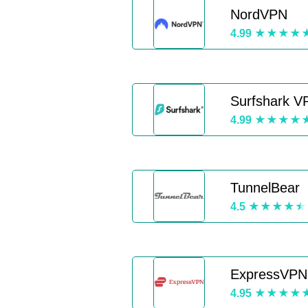
NordVPN
4.99
Surfshark V
4.99
TunnelBear
4.5
ExpressVPN
4.95