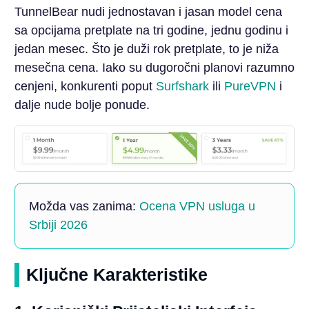
TunnelBear nudi jednostavan i jasan model cena
sa opcijama pretplate na tri godine, jednu godinu i
jedan mesec. Što je duži rok pretplate, to je niža
mesečna cena. Iako su dugoročni planovi razumno
cenjeni, konkurenti poput
Surfshark
ili
PureVPN
i
dalje nude bolje ponude.
Možda vas zanima:
Ocena VPN usluga u
Srbiji 2026
Ključne Karakteristike