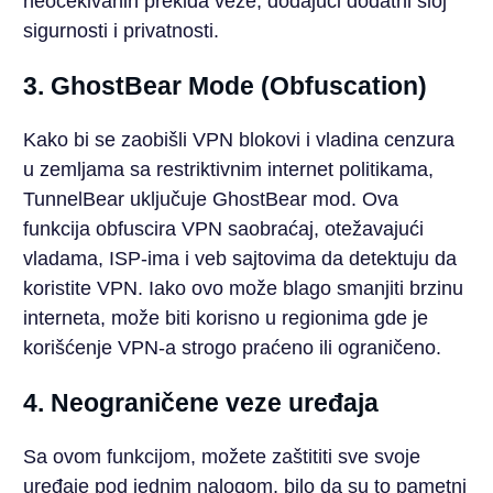
neočekivanih prekida veze, dodajući dodatni sloj
sigurnosti i privatnosti.
3. GhostBear Mode (Obfuscation)
Kako bi se zaobišli VPN blokovi i vladina cenzura
u zemljama sa restriktivnim internet politikama,
TunnelBear uključuje GhostBear mod. Ova
funkcija obfuscira VPN saobraćaj, otežavajući
vladama, ISP-ima i veb sajtovima da detektuju da
koristite VPN. Iako ovo može blago smanjiti brzinu
interneta, može biti korisno u regionima gde je
korišćenje VPN-a strogo praćeno ili ograničeno.
4. Neograničene veze uređaja
Sa ovom funkcijom, možete zaštititi sve svoje
uređaje pod jednim nalogom, bilo da su to pametni