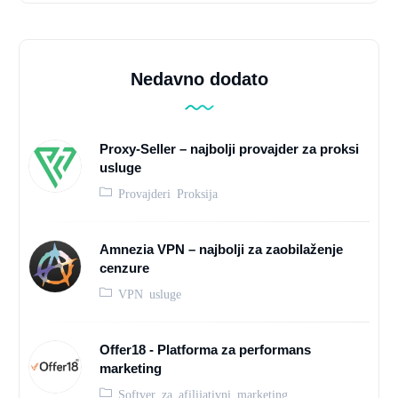
Nedavno dodato
Proxy-Seller – najbolji provajder za proksi
usluge
Provajderi Proksija
Amnezia VPN – najbolji za zaobilaženje
cenzure
VPN usluge
Offer18 - Platforma za performans
marketing
Softver za afilijativni marketing