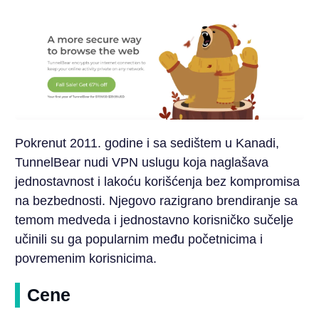
Pokrenut 2011. godine i sa sedištem u Kanadi,
TunnelBear nudi VPN uslugu koja naglašava
jednostavnost i lakoću korišćenja bez kompromisa
na bezbednosti. Njegovo razigrano brendiranje sa
temom medveda i jednostavno korisničko sučelje
učinili su ga popularnim među početnicima i
povremenim korisnicima.
Cene