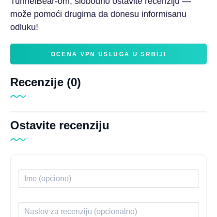
TunnelBear-om, slobodno ostavite recenziju —
može pomoći drugima da donesu informisanu
odluku!
OCENA VPN USLUGA U SRBIJI
Recenzije (0)
Ostavite recenziju