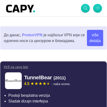
До данас,
ProtonVPN
је најбољи VPN који се
više
одлично носи са цензуром и блокадама.
detalja
#19 na rang listi
TunnelBear
(2011)
4.5
- naša ocena
Postoji besplatna verzija
Sladak dizajn interfejsa