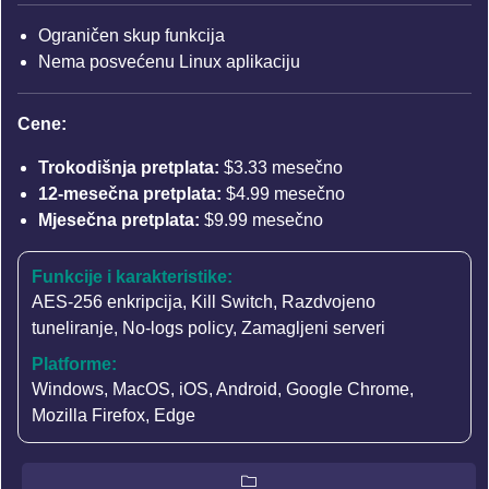
Ograničen skup funkcija
Nema posvećenu Linux aplikaciju
Cene:
Trokodišnja pretplata:
$3.33 mesečno
12-mesečna pretplata:
$4.99 mesečno
Mjesečna pretplata:
$9.99 mesečno
Funkcije i karakteristike:
AES-256 enkripcija
,
Kill Switch
,
Razdvojeno
tuneliranje
,
No-logs policy
,
Zamagljeni serveri
Platforme:
Windows, MacOS, iOS, Android, Google Chrome,
Mozilla Firefox, Edge