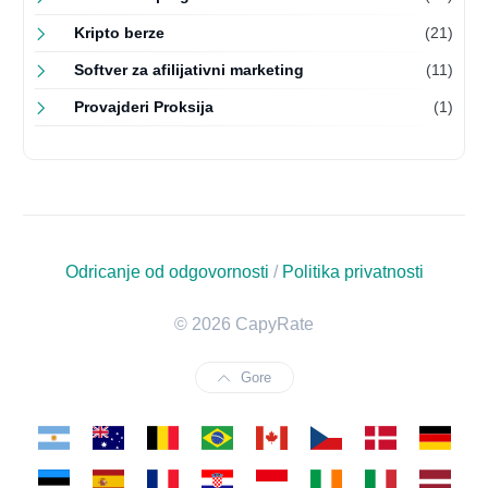
Kripto berze
(21)
Softver za afilijativni marketing
(11)
Provajderi Proksija
(1)
Odricanje od odgovornosti
/
Politika privatnosti
© 2026 CapyRate
Gore