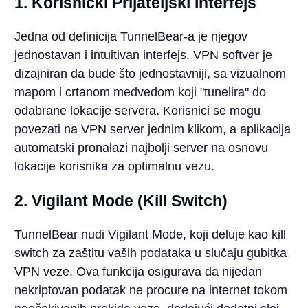
1. Korisnički Prijateljski Interfejs
Jedna od definicija TunnelBear-a je njegov
jednostavan i intuitivan interfejs. VPN softver je
dizajniran da bude što jednostavniji, sa vizualnom
mapom i crtanom medvedom koji "tunelira" do
odabrane lokacije servera. Korisnici se mogu
povezati na VPN server jednim klikom, a aplikacija
automatski pronalazi najbolji server na osnovu
lokacije korisnika za optimalnu vezu.
2. Vigilant Mode (Kill Switch)
TunnelBear nudi Vigilant Mode, koji deluje kao kill
switch za zaštitu vaših podataka u slučaju gubitka
VPN veze. Ova funkcija osigurava da nijedan
nekriptovan podatak ne procure na internet tokom