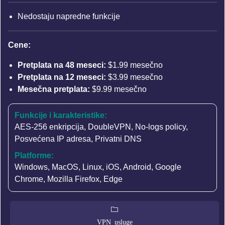
Nedostaju napredne funkcije
Cene:
Pretplata na 48 meseci:
$1.99 mesečno
Pretplata na 12 meseci:
$3.99 mesečno
Mesečna pretplata:
$9.99 mesečno
Funkcije i karakteristike:
AES-256 enkripcija
,
DoubleVPN
,
No-logs policy
,
Posvećena IP adresa
,
Privatni DNS
Platforme:
Windows, MacOS, Linux, iOS, Android, Google
Chrome, Mozilla Firefox, Edge
VPN usluge