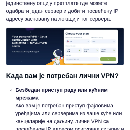
јединствену опцију претплате где можете
одабрати један сервер и добити посвећену IP
адресу засновану на локацији тог сервера.
Kада вам је потребан лични VPN?
Безбедан приступ раду или кућним
мрежама
Ако вам је потребан приступ фајловима,
уређајима или серверима из ваше куће или
канцеларије на даљину, лични VPN са
посвећеном IP адресом осигурава сигурну и