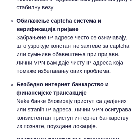
стабилну везу.
Обилажење captcha система и
верификација пријаве
Забрањене IP адресе често се означавају,
што узрокује константне захтеве за captcha
или сумњиве обавештења при пријави.
Лични VPN вам даје чисту IP адреса која
помаже избегавању ових проблема.
Безбедно интернет банкарство и
финансијске трансакције
Neke банке блокирају приступ са делјених
или stranih IP адреса. Лични VPN осигурава
конзистентан приступ интернет банкарству
из познате, поуздане локације.