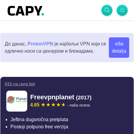
До данас,
ProtonVPN
је најбољи VPN који се
više
одлично носи са цензуром и блокадама.
detalja
#15 na rang listi
Freevpnplanet
(2017)
4.65
- naša ocena
Jeftina dugoročna pretplata
Postoji potpuno free verzija