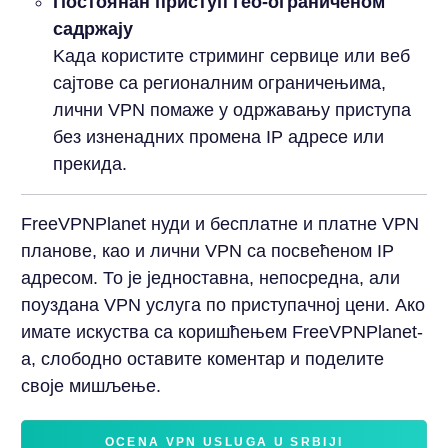
Постоянан приступ гео-ограниченом
садржају
Kада користите стриминг сервице или веб
сајтове са регионалним ограничењима,
лични VPN помаже у одржавању приступа
без изненадних промена IP адресе или
прекида.
FreeVPNPlanet нуди и бесплатне и платне VPN
планове, као и лични VPN са посвећеном IP
адресом. То је једноставна, непосредна, али
поуздана VPN услуга по приступачној цени. Ако
имате искуства са коришћењем FreeVPNPlanet-
а, слободно оставите коментар и поделите
своје мишљење.
OCENA VPN USLUGA U SRBIJI