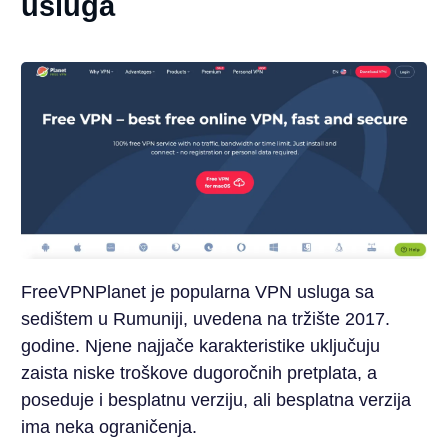
usluga
FreeVPNPlanet je popularna VPN usluga sa
sedištem u Rumuniji, uvedena na tržište 2017.
godine. Njene najjače karakteristike uključuju
zaista niske troškove dugoročnih pretplata, a
poseduje i besplatnu verziju, ali besplatna verzija
ima neka ograničenja.