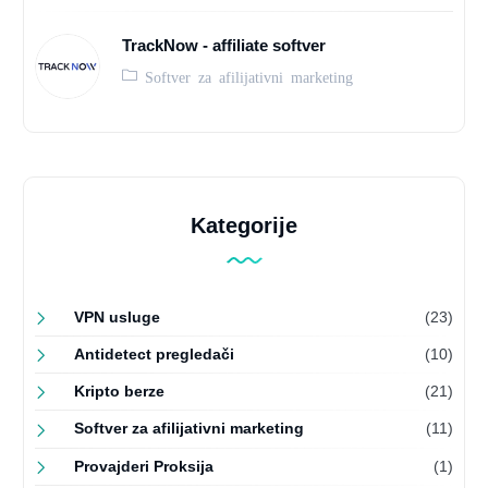
TrackNow - affiliate softver
Softver za afilijativni marketing
Kategorije
VPN usluge
(23)
Antidetect pregledači
(10)
Kripto berze
(21)
Softver za afilijativni marketing
(11)
Provajderi Proksija
(1)