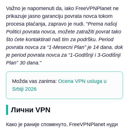
Važno je napomenuti da, iako FreeVPNPlanet ne
prikazuje jasno garanciju povrata novca tokom
procesa plaćanja, zapravo je nudi. "
Prema našoj
Politici povrata novca, možete zatražiti povrat tako
što ćete kontaktirati naš tim za podršku. Period
povrata novca za “1-Mesecni Plan” je 14 dana, dok
je period povrata novca za “1-Godišnji i 3-Godišnji
Plan” 30 dana.
"
Možda vas zanima:
Ocena VPN usluga u
Srbiji 2026
Лични VPN
Како је раније споменуто, FreeVPNPlanet нуди