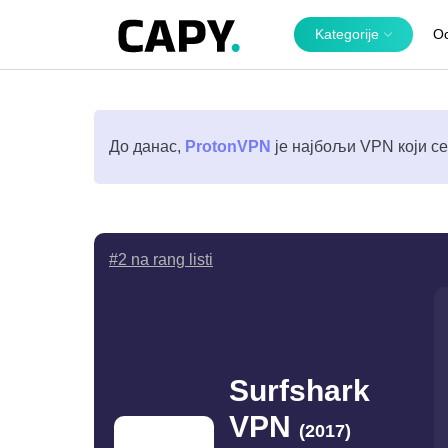
Kategorije
O
До данас,
ProtonVPN
је најбољи VPN који се
#2 na rang listi
Surfshark
VPN
(2017)