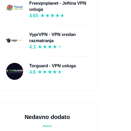
Freevpnplanet - Jeftina VPN
usluga
4.65
VyprVPN - VPN vredan
razmatranja
4.3
Torguard - VPN usluga
4.6
Nedavno dodato