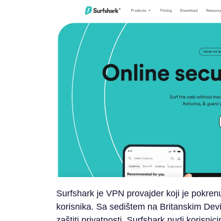
Surfshark je VPN provajder koji je pokrenu
korisnika. Sa sedištem na Britanskim Devi
zaštiti privatnosti, Surfshark nudi korisnic