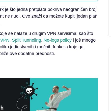
rk je što jedna pretplata pokriva neograničen broj
nt ne nudi. Ovo znači da možete kupiti jedan plan
.
 koje se nalaze u drugim VPN servisima, kao što
eVPN
,
Split Tunneling
,
No-logs policy
i još mnogo
liko jedinstvenih i moćnih funkcija koje ga
bliže ove dodatne prednosti.