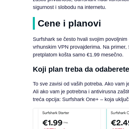
sigurnost i slobodu na internetu.
Cene i planovi
Surfshark se često hvali svojim povoljn
vrhunskim VPN provajderima. Na primer, 
pretplatom košta samo €1.99 mesečno.
Koji plan treba da odaberet
To sve zavisi od vaših potreba. Ako vam j
Ali ako vam je potrebna i antivirusna zašti
treća opcija: Surfshark One+ – koja uključ