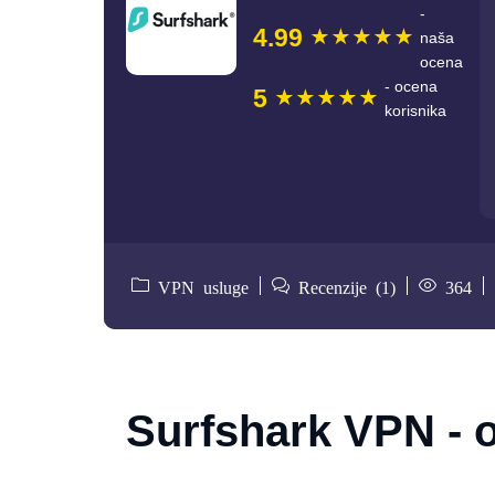
-
4.99
naša
ocena
- ocena
5
korisnika
VPN usluge
Recenzije (1)
364
Surfshark VPN - 