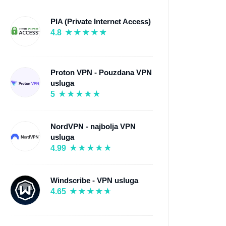
PIA (Private Internet Access)
4.8
Proton VPN - Pouzdana VPN
usluga
5
NordVPN - najbolja VPN
usluga
4.99
Windscribe - VPN usluga
4.65