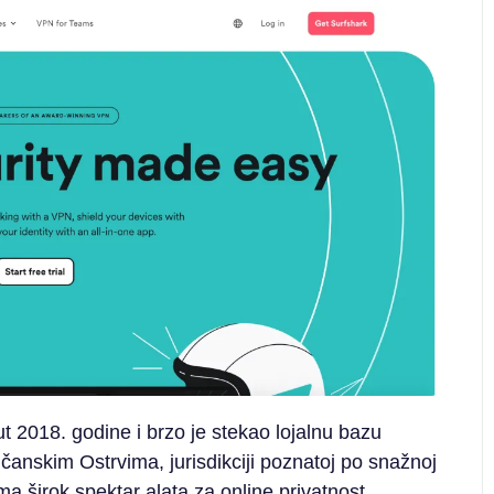
t 2018. godine i brzo je stekao lojalnu bazu
čanskim Ostrvima, jurisdikciji poznatoj po snažnoj
ima širok spektar alata za online privatnost,