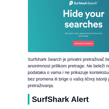
Surfshark Search je privatni pretraživač 
anonimnost prilikom pretrage. Ne beleži nit
podataka o vama i ne prikazuje kontekstua
bez promena ili brige o vašoj ličnoj istori
pretraživanja.
SurfShark Alert