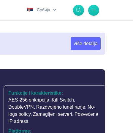
.
više detalja
Funkcije i karakteristike:
AES-256 enkripcija
,
Kill Switch
,
DoubleVPN
,
Razdvojeno tuneliranje
,
No-
logs policy
,
Zamagljeni serveri
,
Posvećena
IP adresa
Platforme: