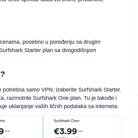
im cenama, posebno u poređenju sa drugim
Surfshark Starter plan sa dvogodišnjom
e?
e potrebna samo VPN, izaberite Surfshark Starter.
ta, razmotrite Surfshark One plan. Tu je takođe i
uje uklanjanje vaših ličnih podataka sa interneta.