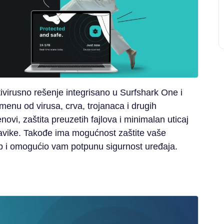
tivirusno rešenje integrisano u Surfshark One i
enu od virusa, crva, trojanaca i drugih
novi, zaštita preuzetih fajlova i minimalan uticaj
avike. Takođe ima mogućnost zaštite vaše
p i omogućio vam potpunu sigurnost uređaja.