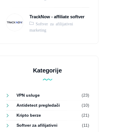
TrackNow - affiliate softver
Softver za afilijativni
marketing
Kategorije
VPN usluge
(23)
Antidetect pregledači
(10)
Kripto berze
(21)
Softver za afilijativni
(11)