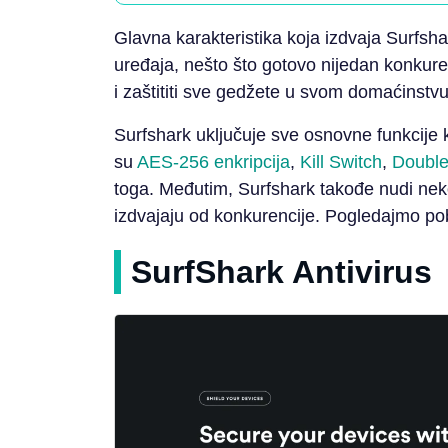
Glavna karakteristika koja izdvaja Surfsha
uređaja, nešto što gotovo nijedan konkure
i zaštititi sve gedžete u svom domaćinstvu
Surfshark uključuje sve osnovne funkcije
su
AES-256 enkripcija
,
Kill Switch
,
Doubl
toga. Međutim, Surfshark takođe nudi neko
izdvajaju od konkurencije. Pogledajmo po
SurfShark Antivirus