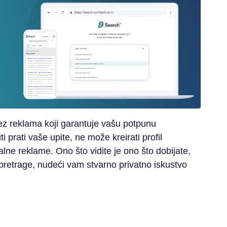
bez reklama koji garantuje vašu potpunu
i prati vaše upite, ne može kreirati profil
lne reklame. Ono što vidite je ono što dobijate,
ji pretrage, nudeći vam stvarno privatno iskustvo