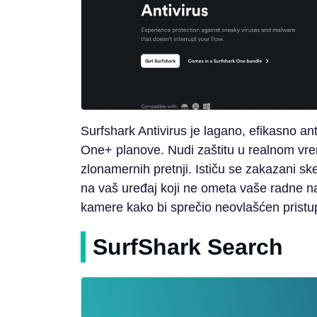
Surfshark Antivirus je lagano, efikasno an
One+ planove. Nudi zaštitu u realnom vrem
zlonamernih pretnji. Ističu se zakazani ske
na vaš uređaj koji ne ometa vaše radne n
kamere kako bi sprečio neovlašćen pristu
SurfShark Search