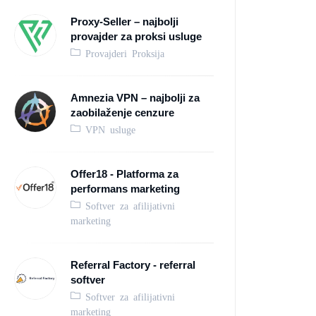
Proxy-Seller – najbolji
provajder za proksi usluge
Provajderi Proksija
Amnezia VPN – najbolji za
zaobilaženje cenzure
VPN usluge
Offer18 - Platforma za
performans marketing
Softver za afilijativni
marketing
Referral Factory - referral
softver
Softver za afilijativni
marketing