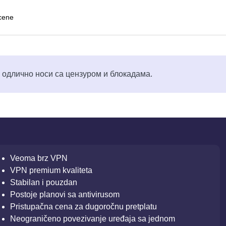
cene
 одлично носи са цензуром и блокадама.
Veoma brz VPN
VPN premium kvaliteta
Stabilan i pouzdan
Postoje planovi sa antivirusom
Pristupačna cena za dugoročnu pretplatu
Neograničeno povezivanje uređaja sa jednom