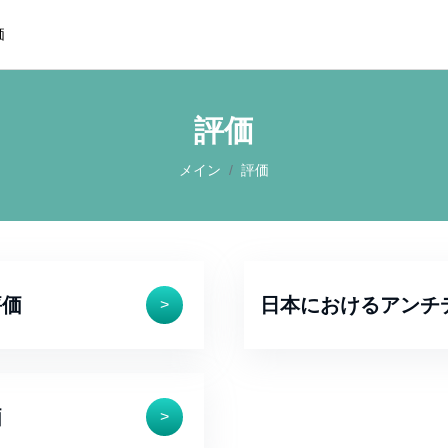
価
評価
メイン
評価
評価
日本におけるアンチ
>
価
>