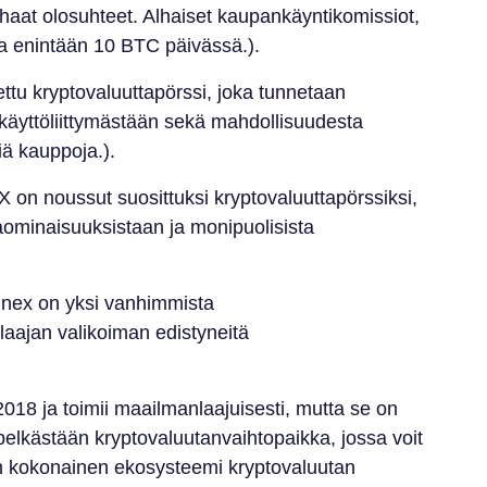
aat olosuhteet. Alhaiset kaupankäyntikomissiot,
aa enintään 10 BTC päivässä.).
ttu kryptovaluuttapörssi, joka tunnetaan
ta käyttöliittymästään sekä mahdollisuudesta
ä kauppoja.).
 on noussut suosittuksi kryptovaluuttapörssiksi,
aominaisuuksistaan ja monipuolisista
inex on yksi vanhimmista
 laajan valikoiman edistyneitä
018 ja toimii maailmanlaajuisesti, mutta se on
 pelkästään kryptovaluutanvaihtopaikka, jossa voit
n kokonainen ekosysteemi kryptovaluutan