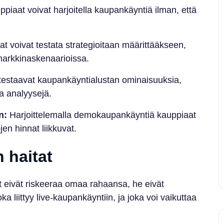
uppiaat voivat harjoitella kaupankäyntiä ilman, että
t voivat testata strategioitaan määrittääkseen,
 markkinaskenaarioissa.
testaavat kaupankäyntialustan ominaisuuksia,
ja analyysejä.
n:
Harjoittelemalla demokaupankäyntiä kauppiaat
en hinnat liikkuvat.
haitat
eivät riskeeraa omaa rahaansa, he eivät
oka liittyy live-kaupankäyntiin, ja joka voi vaikuttaa