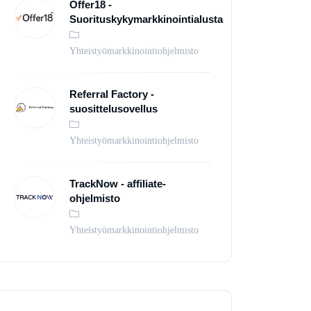
Offer18 -
Suorituskykymarkkinointialusta
Yhteistyömarkkinointiohjelmisto
Referral Factory -
suosittelusovellus
Yhteistyömarkkinointiohjelmisto
TrackNow - affiliate-
ohjelmisto
Yhteistyömarkkinointiohjelmisto