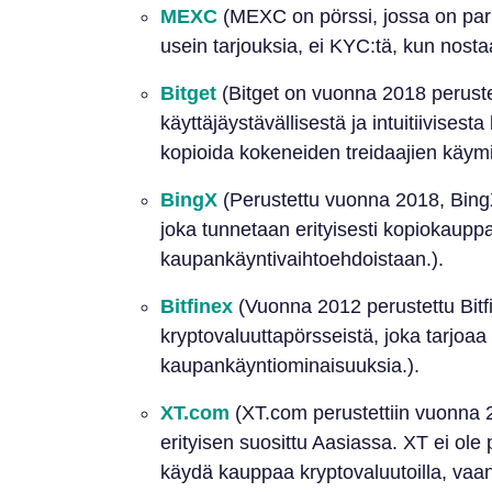
MEXC
(MEXC on pörssi, jossa on parh
usein tarjouksia, ei KYC:tä, kun nost
Bitget
(Bitget on vuonna 2018 peruste
käyttäjäystävällisestä ja intuitiivises
kopioida kokeneiden treidaajien käymi
BingX
(Perustettu vuonna 2018, BingX
joka tunnetaan erityisesti kopiokaupp
kaupankäyntivaihtoehdoistaan.).
Bitfinex
(Vuonna 2012 perustettu Bitf
kryptovaluuttapörsseistä, joka tarjoaa
kaupankäyntiominaisuuksia.).
XT.com
(XT.com perustettiin vuonna 2
erityisen suosittu Aasiassa. XT ei ole
käydä kauppaa kryptovaluutoilla, vaa