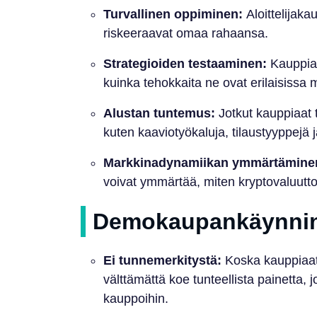
Turvallinen oppiminen:
Aloittelijaka
riskeeraavat omaa rahaansa.
Strategioiden testaaminen:
Kauppiaa
kuinka tehokkaita ne ovat erilaisissa
Alustan tuntemus:
Jotkut kauppiaat 
kuten kaaviotyökaluja, tilaustyyppejä 
Markkinadynamiikan ymmärtämine
voivat ymmärtää, miten kryptovaluuttoj
Demokaupankäynnin 
Ei tunnemerkitystä:
Koska kauppiaat 
välttämättä koe tunteellista painetta, j
kauppoihin.