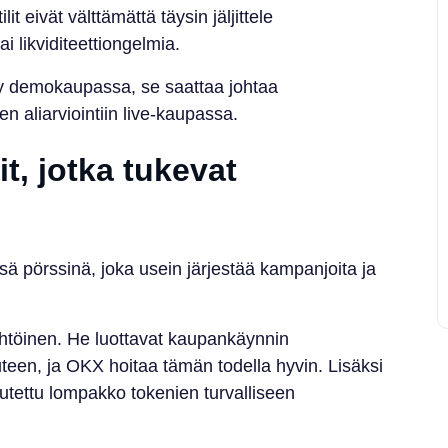
it eivät välttämättä täysin jäljittele
i likviditeettiongelmia.
 demokaupassa, se saattaa johtaa
en aliarviointiin live-kaupassa.
t, jotka tukevat
ä pörssinä, joka usein järjestää kampanjoita ja
ähtöinen. He luottavat kaupankäynnin
een, ja OKX hoitaa tämän todella hyvin. Lisäksi
autettu lompakko tokenien turvalliseen