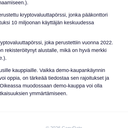
inaamiseen.).
ustettu kryptovaluuttapörssi, jonka pääkonttori
situksi 10 miljoonan käyttäjän keskuudessa
ryptovaluuttapörssi, joka perustettiin vuonna 2022.
 on rekisteröitynyt alustalle, mikä on hyvä merkki
.).
uusille kauppiaille. Vaikka demo-kaupankäynnin
voi oppia, on tärkeää tiedostaa sen rajoitukset ja
. Oikeassa muodossaan demo-kauppa voi olla
utkaisuuksien ymmärtämiseen.