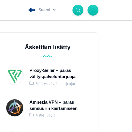
.
Äskettäin lisätty
Proxy-Seller – paras
välityspalveluntarjoaja
Välityspalveluntarjoajat
Amnezia VPN – paras
sensuurin kiertämiseen
VPN-palvelut