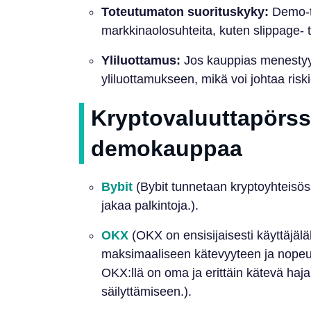
Toteutumaton suorituskyky:
Demo-til
markkinaolosuhteita, kuten slippage- ta
Yliluottamus:
Jos kauppias menestyy
yliluottamukseen, mikä voi johtaa riski
Kryptovaluuttapörssi
demokauppaa
Bybit
(Bybit tunnetaan kryptoyhteisöss
jakaa palkintoja.).
OKX
(OKX on ensisijaisesti käyttäjäl
maksimaaliseen kätevyyteen ja nopeut
OKX:llä on oma ja erittäin kätevä haj
säilyttämiseen.).