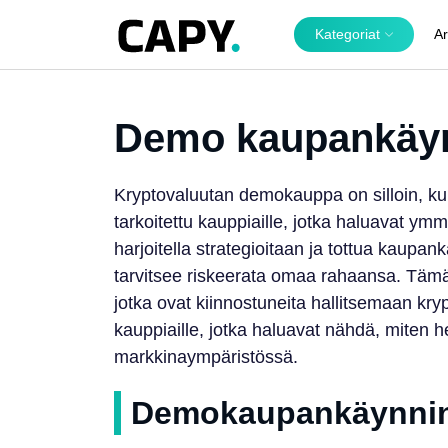
Kategoriat
Ar
Demo kaupankäyn
Kryptovaluutan demokauppa on silloin, kun
tarkoitettu kauppiaille, jotka haluavat y
harjoitella strategioitaan ja tottua kaupank
tarvitsee riskeerata omaa rahaansa. Tämä on
jotka ovat kiinnostuneita hallitsemaan kry
kauppiaille, jotka haluavat nähdä, miten h
markkinaympäristössä.
Demokaupankäynnin