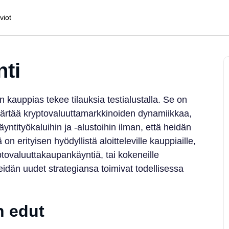
viot
ti
 kauppias tekee tilauksia testialustalla. Se on
mmärtää kryptovaluuttamarkkinoiden dynamiikkaa,
äyntityökaluihin ja -alustoihin ilman, että heidän
 erityisen hyödyllistä aloitteleville kauppiaille,
ptovaluuttakaupankäyntiä, tai kokeneille
eidän uudet strategiansa toimivat todellisessa
 edut