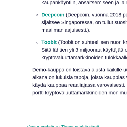
kaupankäyntiin, ansaitsemiseen ja la
Deepcoin
(Deepcoin, vuonna 2018 per
sijaitsee Singaporessa, on tullut suo
maailmanlaajuisesti.).
Toobit
(Toobit on suhteellisen nuori k
Siitä lähtien yli 3 miljoonaa käyttäjää
kryptovaluuttamarkkinoiden tulokkaalle
Demo-kauppa on loistava alusta kaikille 
aikana on lukuisia tapoja, joista kauppias 
käydä kauppaa reaaliajassa varovaisesti
portti kryptovaluuttamarkkinoiden monim