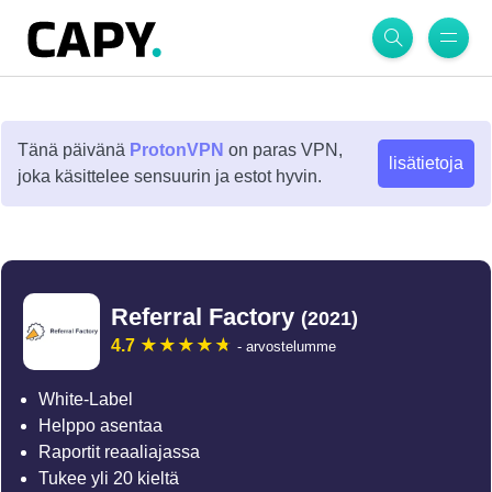
Tänä päivänä
ProtonVPN
on paras VPN,
lisätietoja
joka käsittelee sensuurin ja estot hyvin.
Referral Factory
(2021)
4.7
- arvostelumme
White-Label
Helppo asentaa
Raportit reaaliajassa
Tukee yli 20 kieltä