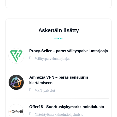
Äskettäin lisätty
Proxy-Seller – paras välityspalveluntarjoaja
Välityspalveluntarjoajat
Amnezia VPN – paras sensuurin
kiertämiseen
VPN-palvelut
Offer18 - Suorituskykymarkkinointialusta
Yhteistyömarkkinointiohjelmisto