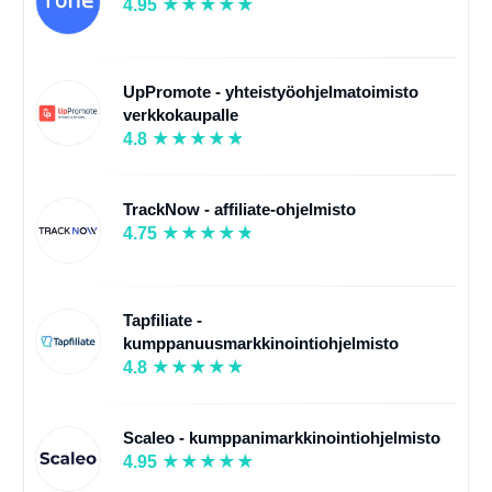
4.95
UpPromote - yhteistyöohjelmatoimisto
verkkokaupalle
4.8
TrackNow - affiliate-ohjelmisto
4.75
Tapfiliate -
kumppanuusmarkkinointiohjelmisto
4.8
Scaleo - kumppanimarkkinointiohjelmisto
4.95