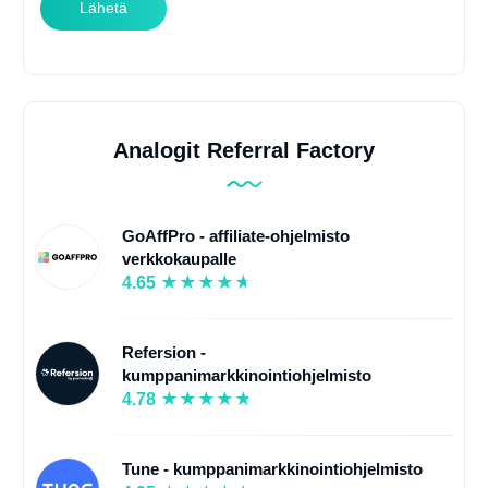
Lähetä
Analogit Referral Factory
GoAffPro - affiliate-ohjelmisto
verkkokaupalle
4.65
Refersion -
kumppanimarkkinointiohjelmisto
4.78
Tune - kumppanimarkkinointiohjelmisto