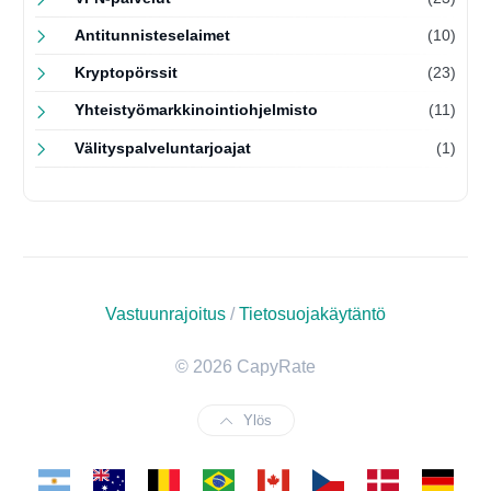
Antitunnisteselaimet
(10)
Kryptopörssit
(23)
Yhteistyömarkkinointiohjelmisto
(11)
Välityspalveluntarjoajat
(1)
Vastuunrajoitus
/
Tietosuojakäytäntö
© 2026 CapyRate
Ylös