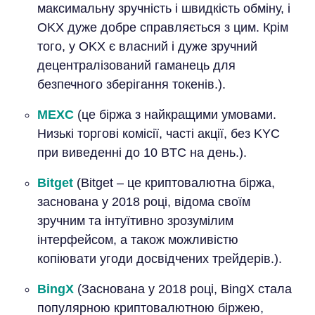
максимальну зручність і швидкість обміну, і
OKX дуже добре справляється з цим. Крім
того, у OKX є власний і дуже зручний
децентралізований гаманець для
безпечного зберігання токенів.).
MEXC
(це біржа з найкращими умовами.
Низькі торгові комісії, часті акції, без KYC
при виведенні до 10 BTC на день.).
Bitget
(Bitget – це криптовалютна біржа,
заснована у 2018 році, відома своїм
зручним та інтуїтивно зрозумілим
інтерфейсом, а також можливістю
копіювати угоди досвідчених трейдерів.).
BingX
(Заснована у 2018 році, BingX стала
популярною криптовалютною біржею,