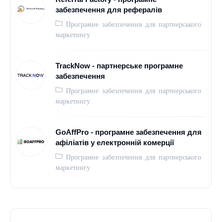
забезпечення для рефералів
Програмне забезпечення для партнерського
маркетингу
TrackNow - партнерське програмне
забезпечення
Програмне забезпечення для партнерського
маркетингу
GoAffPro - програмне забезпечення для
афіліатів у електронній комерції
Програмне забезпечення для партнерського
маркетингу