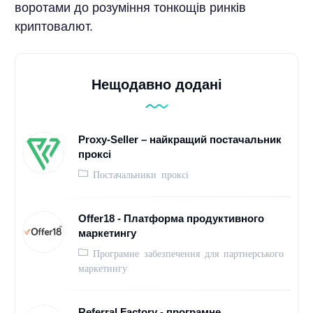
воротами до розуміння тонкощів ринків
криптовалют.
Нещодавно додані
Proxy-Seller – найкращий постачальник
проксі
Постачальники проксі
Offer18 - Платформа продуктивного
маркетингу
Програмне забезпечення для партнерського
маркетингу
Referral Factory - програмне