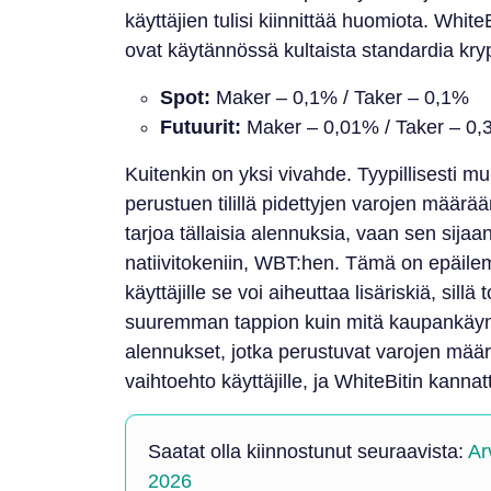
käyttäjien tulisi kiinnittää huomiota. White
ovat käytännössä kultaista standardia kryp
Spot:
Maker – 0,1% / Taker – 0,1%
Futuurit:
Maker – 0,01% / Taker – 0
Kuitenkin on yksi vivahde. Tyypillisesti mu
perustuen tilillä pidettyjen varojen määrä
tarjoa tällaisia alennuksia, vaan sen sija
natiivitokeniin, WBT:hen. Tämä on epäilemä
käyttäjille se voi aiheuttaa lisäriskiä, sill
suuremman tappion kuin mitä kaupankäyn
alennukset, jotka perustuvat varojen mää
vaihtoehto käyttäjille, ja WhiteBitin kannat
Saatat olla kiinnostunut seuraavista:
Ar
2026