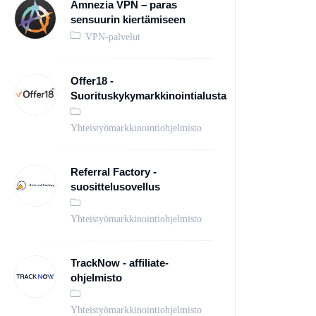
Amnezia VPN – paras
sensuurin kiertämiseen
VPN-palvelut
Offer18 -
Suorituskykymarkkinointialusta
Yhteistyömarkkinointiohjelmisto
Referral Factory -
suosittelusovellus
Yhteistyömarkkinointiohjelmisto
TrackNow - affiliate-
ohjelmisto
Yhteistyömarkkinointiohjelmisto