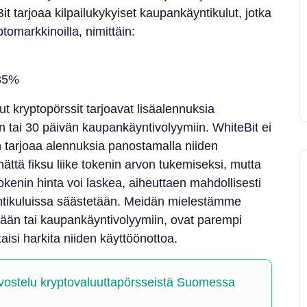
Bit tarjoaa kilpailukykyiset kaupankäyntikulut, jotka
tomarkkinoilla, nimittäin:
,35%
ut kryptopörssit tarjoavat lisäalennuksia
än tai 30 päivän kaupankäyntivolyymiin. WhiteBit ei
an tarjoaa alennuksia panostamalla niiden
ttä fiksu liike tokenin arvon tukemiseksi, mutta
ä tokenin hinta voi laskea, aiheuttaen mahdollisesti
tikuluissa säästetään. Meidän mielestämme
rään tai kaupankäyntivolyymiin, ovat parempi
taisi harkita niiden käyttöönottoa.
vostelu kryptovaluuttapörsseistä Suomessa