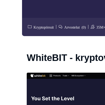
Kryptopörssit
Arvostelut (0)
35M
WhiteBIT - krypto