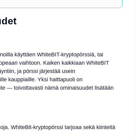
udet
noilla käyttäen WhiteBIT-kryptopörssiä, tai
 nopeaan vaihtoon. Kaiken kaikkiaan WhiteBIT
yntiin, ja pörssi järjestää usein
le kauppiaille. Yksi haittapuoli on
te — toivottavasti nämä ominaisuudet lisätään
loja. WhiteBit-kryptopörssi tarjoaa sekä kiinteitä