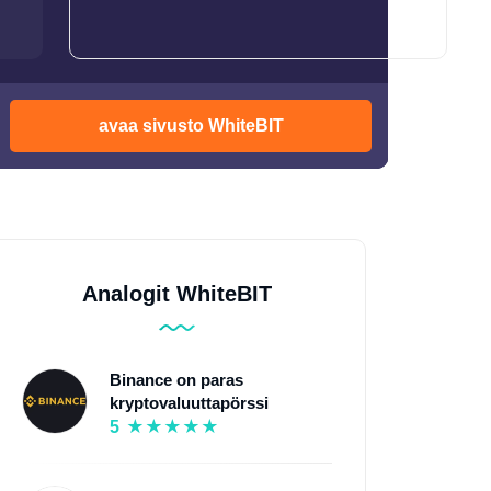
avaa sivusto WhiteBIT
Analogit WhiteBIT
Binance on paras
kryptovaluuttapörssi
5