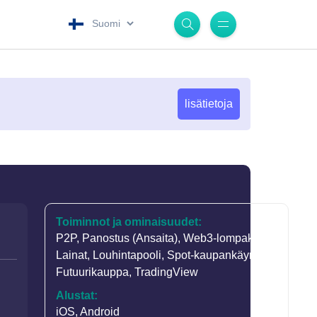
.
lisätietoja
Toiminnot ja ominaisuudet:
P2P
,
Panostus (Ansaita)
,
Web3-lompakko
,
Lainat
,
Louhintapooli
,
Spot-kaupankäynti
,
Futuurikauppa
,
TradingView
Alustat:
iOS, Android