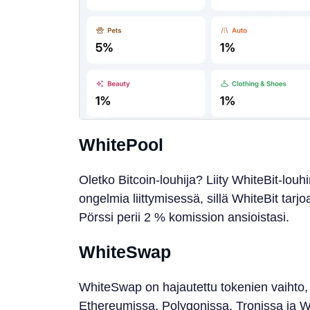
WhitePool
Oletko Bitcoin-louhija? Liity WhiteBit-lou
ongelmia liittymisessä, sillä WhiteBit tarj
Pörssi perii 2 % komission ansioistasi.
WhiteSwap
WhiteSwap on hajautettu tokenien vaihto,
Ethereumissa, Polygonissa, Tronissa ja W