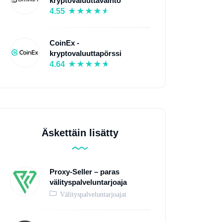
kryptovaluuttavaihto
4.55
CoinEx -
kryptovaluuttapörssi
4.64
Äskettäin lisätty
Proxy-Seller – paras
välityspalveluntarjoaja
Välityspalveluntarjoajat