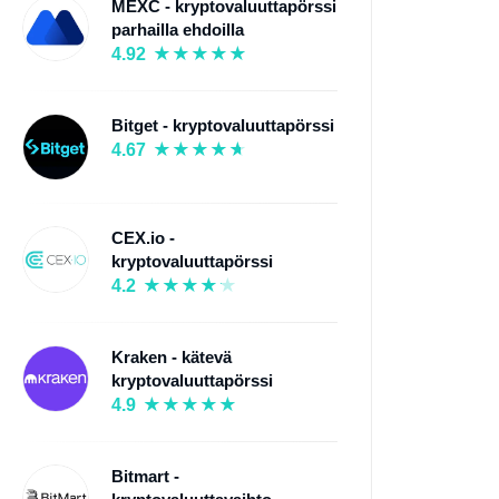
MEXC - kryptovaluuttapörssi
parhailla ehdoilla
4.92
Bitget - kryptovaluuttapörssi
4.67
CEX.io -
kryptovaluuttapörssi
4.2
Kraken - kätevä
kryptovaluuttapörssi
4.9
Bitmart -