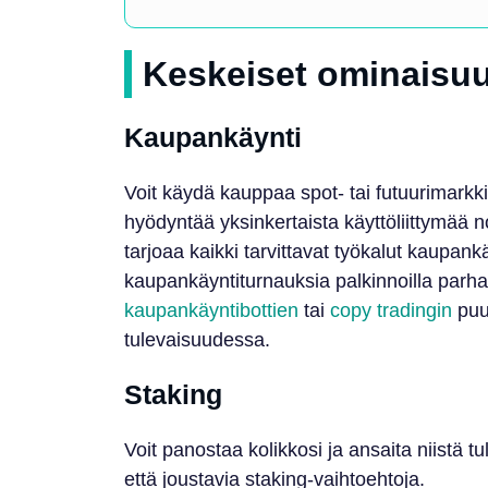
Keskeiset ominaisu
Kaupankäynti
Voit käydä kauppaa spot- tai futuurimarkki
hyödyntää yksinkertaista käyttöliittymää
tarjoaa kaikki tarvittavat työkalut kaupankä
kaupankäyntiturnauksia palkinnoilla parhail
kaupankäyntibottien
tai
copy tradingin
puu
tulevaisuudessa.
Staking
Voit panostaa kolikkosi ja ansaita niistä tu
että joustavia staking-vaihtoehtoja.