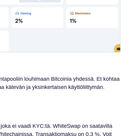
hintapooliin louhimaan Bitcoinia yhdessä. Et kohtaa
oaa kätevän ja yksinkertaisen käyttöliittymän.
 joka ei vaadi KYC:tä. WhiteSwap on saatavilla
hitechainissa. Transaktiomaksu on 0,3 %. Voit