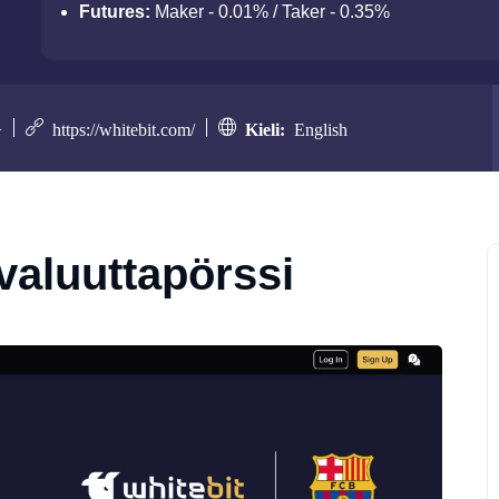
Futures:
Maker - 0.01% / Taker - 0.35%
+
https://whitebit.com/
Kieli:
English
valuuttapörssi