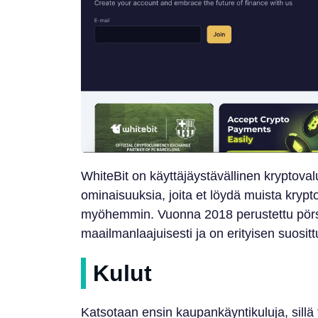
WhiteBit on käyttäjäystävällinen kryptoval
ominaisuuksia, joita et löydä muista kry
myöhemmin. Vuonna 2018 perustettu pörssi
maailmanlaajuisesti ja on erityisen suosi
Kulut
Katsotaan ensin kaupankäyntikuluja, sillä t