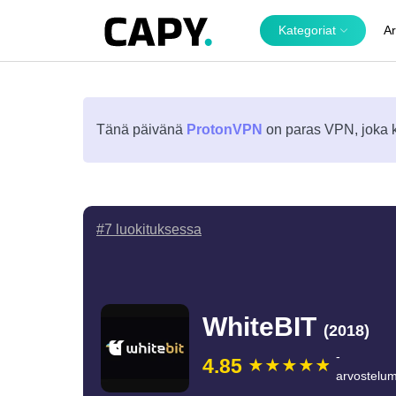
Kategoriat
Ar
Tänä päivänä
ProtonVPN
on paras VPN, joka kä
#7 luokituksessa
WhiteBIT
(2018)
-
4.85
arvostelu