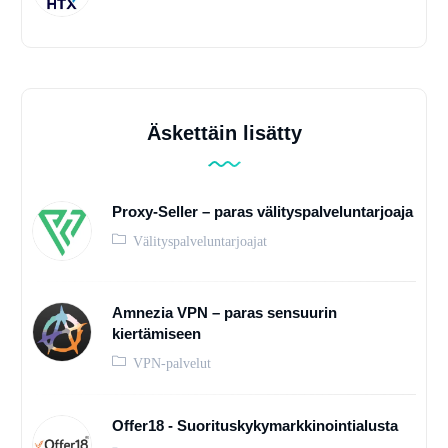
Äskettäin lisätty
Proxy-Seller – paras välityspalveluntarjoaja
Välityspalveluntarjoajat
Amnezia VPN – paras sensuurin
kiertämiseen
VPN-palvelut
Offer18 - Suorituskykymarkkinointialusta