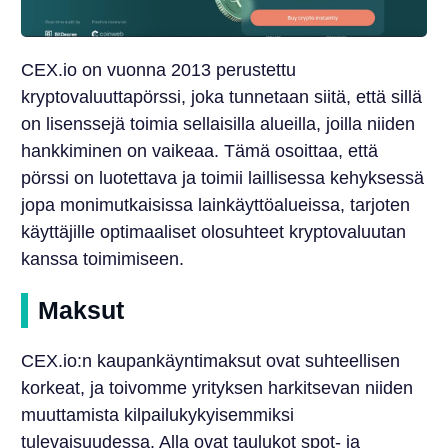
CEX.io on vuonna 2013 perustettu
kryptovaluuttapörssi, joka tunnetaan siitä, että sillä
on lisenssejä toimia sellaisilla alueilla, joilla niiden
hankkiminen on vaikeaa. Tämä osoittaa, että
pörssi on luotettava ja toimii laillisessa kehyksessä
jopa monimutkaisissa lainkäyttöalueissa, tarjoten
käyttäjille optimaaliset olosuhteet kryptovaluutan
kanssa toimimiseen.
Maksut
CEX.io:n kaupankäyntimaksut ovat suhteellisen
korkeat, ja toivomme yrityksen harkitsevan niiden
muuttamista kilpailukykyisemmiksi
tulevaisuudessa. Alla ovat taulukot spot- ja