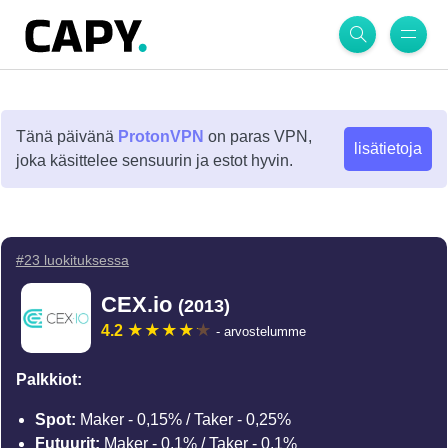
Tänä päivänä
ProtonVPN
on paras VPN,
lisätietoja
joka käsittelee sensuurin ja estot hyvin.
#23 luokituksessa
CEX.io
(2013)
4.2
- arvostelumme
Palkkiot:
Spot:
Maker - 0,15% / Taker - 0,25%
Futuurit:
Maker - 0,1% / Taker - 0,1%