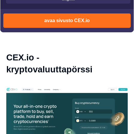
avaa sivusto CEX.io
CEX.io -
kryptovaluuttapörssi