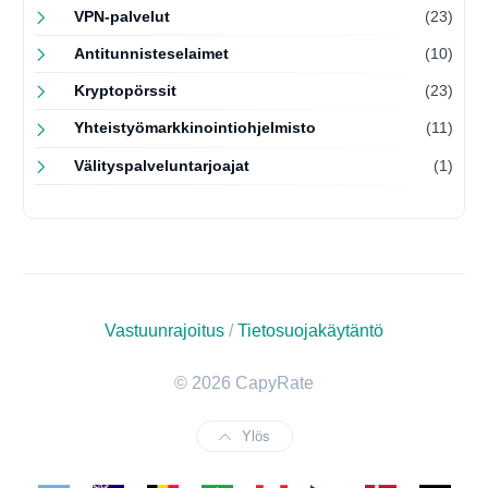
VPN-palvelut
(23)
Antitunnisteselaimet
(10)
Kryptopörssit
(23)
Yhteistyömarkkinointiohjelmisto
(11)
Välityspalveluntarjoajat
(1)
Vastuunrajoitus
/
Tietosuojakäytäntö
© 2026 CapyRate
Ylös