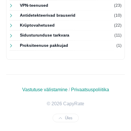
VPN-teenused
(23)
Antidetekteerivad brauserid
(10)
Krüptovahetused
(22)
Sidusturunduse tarkvara
(11)
Proksiteenuse pakkujad
(1)
Vastutuse välistamine
/
Privaatsuspoliitika
© 2026 CapyRate
Üles