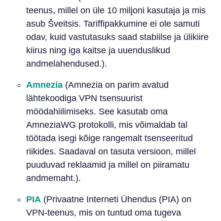
teenus, millel on üle 10 miljoni kasutaja ja mis
asub Šveitsis. Tariffipakkumine ei ole samuti
odav, kuid vastutasuks saad stabiilse ja ülikiire
kiirus ning iga kaitse ja uuenduslikud
andmelahendused.).
Amnezia
(Amnezia on parim avatud
lähtekoodiga VPN tsensuurist
möödahiilimiseks. See kasutab oma
AmneziaWG protokolli, mis võimaldab tal
töötada isegi kõige rangemalt tsenseeritud
riikides. Saadaval on tasuta versioon, millel
puuduvad reklaamid ja millel on piiramatu
andmemaht.).
PIA
(Privaatne Interneti Ühendus (PIA) on
VPN-teenus, mis on tuntud oma tugeva