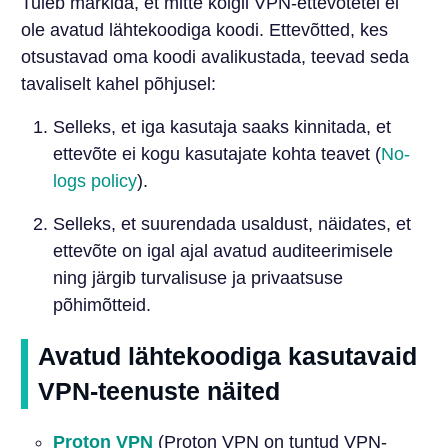
Tuleb märkida, et mitte kõigil VPN-ettevõtetel ei
ole avatud lähtekoodiga koodi. Ettevõtted, kes
otsustavad oma koodi avalikustada, teevad seda
tavaliselt kahel põhjusel:
Selleks, et iga kasutaja saaks kinnitada, et
ettevõte ei kogu kasutajate kohta teavet (
No-
logs policy
).
Selleks, et suurendada usaldust, näidates, et
ettevõte on igal ajal avatud auditeerimisele
ning järgib turvalisuse ja privaatsuse
põhimõtteid.
Avatud lähtekoodiga kasutavaid
VPN-teenuste näited
Proton VPN
(Proton VPN on tuntud VPN-