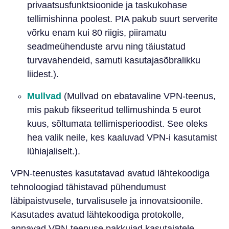
privaatsusfunktsioonide ja taskukohase
tellimishinna poolest. PIA pakub suurt serverite
võrku enam kui 80 riigis, piiramatu
seadmeühenduste arvu ning täiustatud
turvavahendeid, samuti kasutajasõbralikku
liidest.).
Mullvad
(Mullvad on ebatavaline VPN-teenus,
mis pakub fikseeritud tellimushinda 5 eurot
kuus, sõltumata tellimisperioodist. See oleks
hea valik neile, kes kaaluvad VPN-i kasutamist
lühiajaliselt.).
VPN-teenustes kasutatavad avatud lähtekoodiga
tehnoloogiad tähistavad pühendumust
läbipaistvusele, turvalisusele ja innovatsioonile.
Kasutades avatud lähtekoodiga protokolle,
annavad VPN-teenuse pakkujad kasutajatele