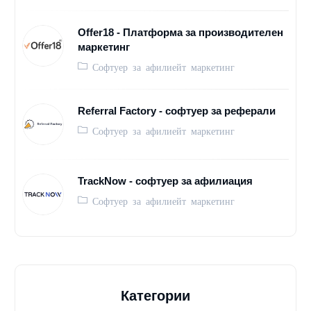
Offer18 - Платформа за производителен
маркетинг
Софтуер за афилиейт маркетинг
Referral Factory - софтуер за реферали
Софтуер за афилиейт маркетинг
TrackNow - софтуер за афилиация
Софтуер за афилиейт маркетинг
Категории