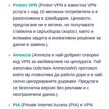
Proton VPN
(Proton VPN е известна VPN
услуга с над 10 милиона потребители и е
разположена в Швейцария. Ценовото
предлагане не е евтино, но получавате
стабилна и свръхбърза скорост, както и
всякаква защита и иновативни решения за
данни в замяна.).
Amnezia
(Amnezia е най-добрият отворен
код VPN за заобикаляне на цензурата. Той
използва собствен AmneziaWG протокол,
което му позволява да работи дори и в най-
силно цензурираните държави. Предлага
се безплатна версия без реклами и с
неограничени данни.).
PIA
(Private Internet Access (PIA) е VPN