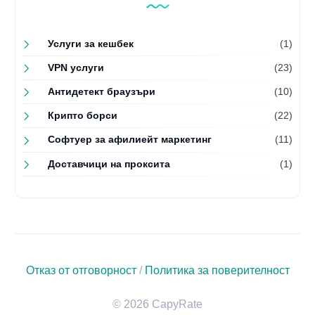
Услуги за кешбек
(1)
VPN услуги
(23)
Антидетект браузъри
(10)
Крипто борси
(22)
Софтуер за афилиейт маркетинг
(11)
Доставчици на проксита
(1)
Отказ от отговорност
/
Политика за поверителност
© 2026 CapyRate