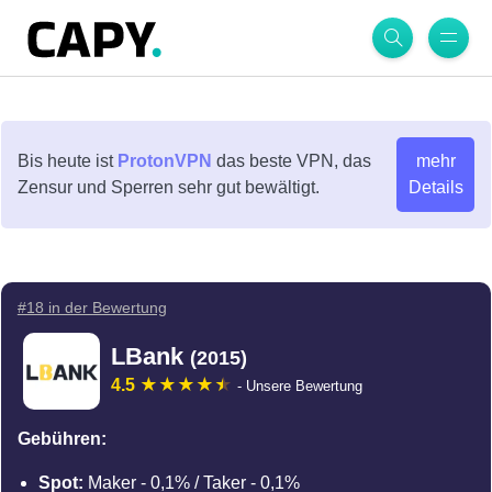
Bis heute ist
ProtonVPN
das beste VPN, das
mehr
Zensur und Sperren sehr gut bewältigt.
Details
#18 in der Bewertung
LBank
(2015)
4.5
- Unsere Bewertung
Gebühren:
Spot:
Maker - 0,1% / Taker - 0,1%