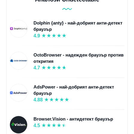
Dolphin {anty} - най-добрият анти-детект
браузър
4.9
OctoBrowser - надежден браузър против
открития
4.7
AdsPower - най-добрият анти-детект
браузър
4.88
Browser.Vision - антидетект браузър
4.5