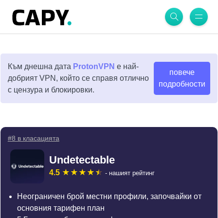
Към днешна дата
ProtonVPN
е най-
повече
добрият VPN, който се справя отлично
подробности
с цензура и блокировки.
#8 в класацията
Undetectable
4.5
- нашият рейтинг
Неограничен брой местни профили, започвайки от
основния тарифен план