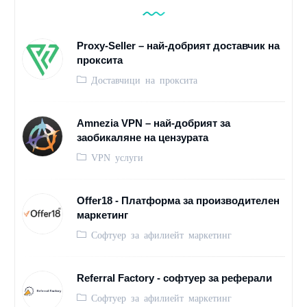
Proxy-Seller – най-добрият доставчик на
проксита
Доставчици на проксита
Amnezia VPN – най-добрият за
заобикаляне на цензурата
VPN услуги
Offer18 - Платформа за производителен
маркетинг
Софтуер за афилиейт маркетинг
Referral Factory - софтуер за реферали
Софтуер за афилиейт маркетинг