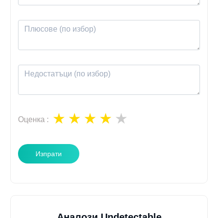
Оценка
:
Изпрати
Аналози Undetectable