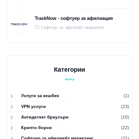
TrackNow - софтуер за афилиация
Софтуер за афилиейт маркетинг
Категории
Услуги за кешбек
(1)
VPN услуги
(23)
Антидетект браузъри
(10)
Крипто борси
(22)
Софтуер за афилиейт маркетинг
(11)