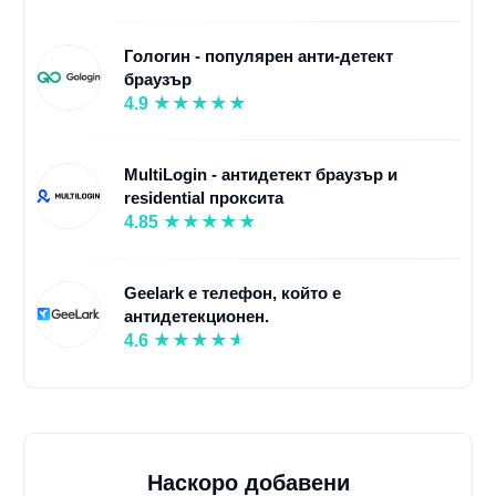
Гологин - популярен анти-детект
браузър
4.9
MultiLogin - антидетект браузър и
residential проксита
4.85
Geelark е телефон, който е
антидетекционен.
4.6
Наскоро добавени