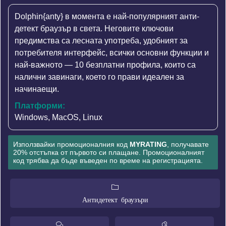
Dolphin{anty} в момента е най-популярният анти-
детект браузър в света. Неговите ключови
предимства са лесната употреба, удобният за
потребителя интерфейс, всички основни функции и
най-важното — 10 безплатни профила, които са
налични завинаги, което го прави идеален за
начинаещи.
Платформи:
Windows, MacOS, Linux
Използвайки промоционалния код
MYRATING
, получавате
20% отстъпка от първото си плащане. Промоционалният
код трябва да бъде въведен по време на регистрацията.
Антидетект браузъри