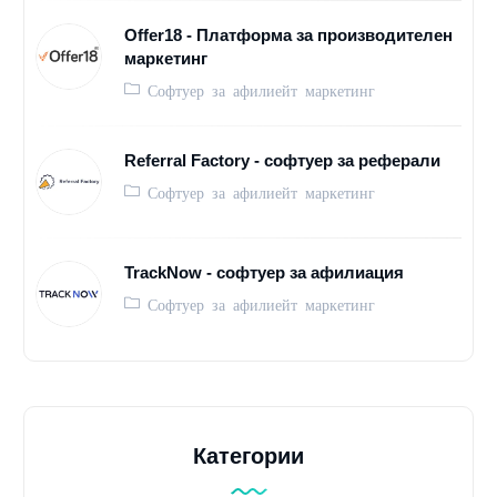
Offer18 - Платформа за производителен
маркетинг
Софтуер за афилиейт маркетинг
Referral Factory - софтуер за реферали
Софтуер за афилиейт маркетинг
TrackNow - софтуер за афилиация
Софтуер за афилиейт маркетинг
Категории