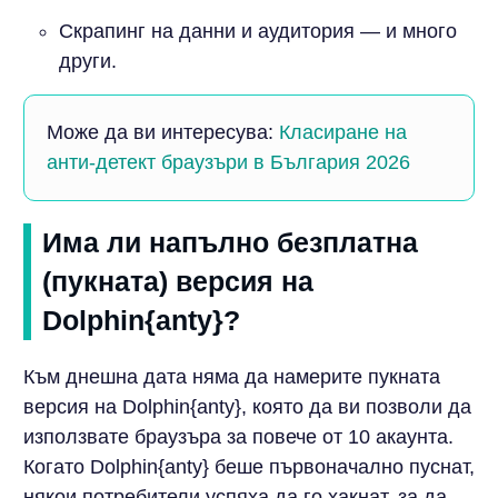
Скрапинг на данни и аудитория — и много
други.
Може да ви интересува:
Класиране на
анти-детект браузъри в България 2026
Има ли напълно безплатна
(пукната) версия на
Dolphin{anty}?
Към днешна дата няма да намерите пукната
версия на Dolphin{anty}, която да ви позволи да
използвате браузъра за повече от 10 акаунта.
Когато Dolphin{anty} беше първоначално пуснат,
някои потребители успяха да го хакнат, за да