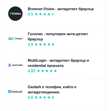
Browser.Vision - антидетект браузър
4.5
Гологин - популярен анти-детект
браузър
4.9
MultiLogin - антидетект браузър и
residential проксита
4.85
Geelark е телефон, който е
антидетекционен.
4.6