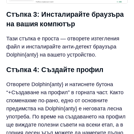
Стъпка 3: Инсталирайте браузъра
на вашия компютър
Тази стъпка е проста — отворете изтегления
файл и инсталирайте анти-детект браузъра
Dolphin{anty} на вашето устройство.
Стъпка 4: Създайте профил
Отворете Dolphin{anty} и натиснете бутона
“+Създаване на профил” в горната част. Както
споменахме по-рано, едно от основните
предимства на Dolphin{anty} е неговата лесна
употреба. По време на създаването на профил
ще виждате полезни съвети на всеки етап, а в
горния десен ъгъл можете да намерите пълно