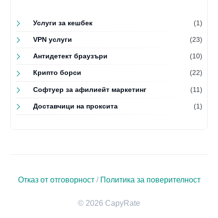
Услуги за кешбек
(1)
VPN услуги
(23)
Антидетект браузъри
(10)
Крипто борси
(22)
Софтуер за афилиейт маркетинг
(11)
Доставчици на проксита
(1)
Отказ от отговорност
/
Политика за поверителност
© 2026 CapyRate