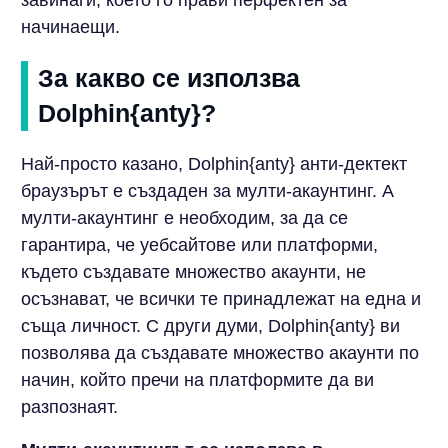
начинаещи.
За какво се използва
Dolphin{anty}?
Най-просто казано, Dolphin{anty} анти-дектект
браузърът е създаден за мулти-акаунтинг. А
мулти-акаунтинг е необходим, за да се
гарантира, че уебсайтове или платформи,
където създавате множество акаунти, не
осъзнават, че всички те принадлежат на една и
съща личност. С други думи, Dolphin{anty} ви
позволява да създавате множество акаунти по
начин, който пречи на платформите да ви
разпознаят.