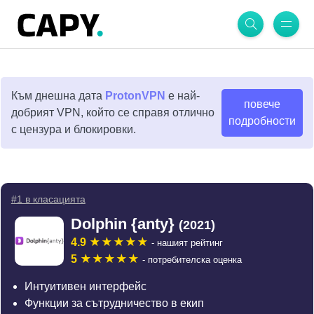
Към днешна дата
ProtonVPN
е най-
повече
добрият VPN, който се справя отлично
подробности
с цензура и блокировки.
#1 в класацията
Dolphin {anty}
(2021)
4.9
- нашият рейтинг
5
- потребителска оценка
Интуитивен интерфейс
Функции за сътрудничество в екип