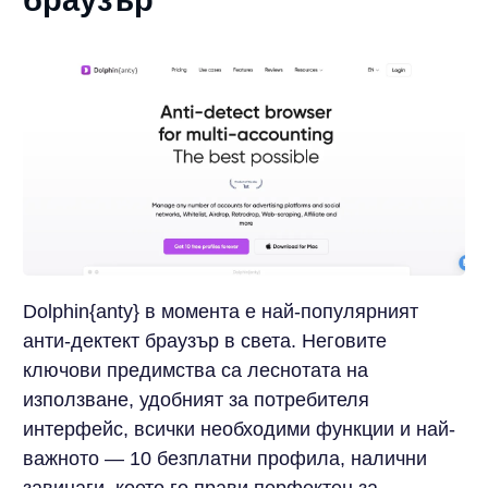
браузър
Dolphin{anty} в момента е най-популярният
анти-дектект браузър в света. Неговите
ключови предимства са леснотата на
използване, удобният за потребителя
интерфейс, всички необходими функции и най-
важното — 10 безплатни профила, налични
завинаги, което го прави перфектен за