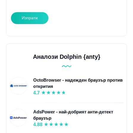
Изпрати
Аналози Dolphin {anty}
OctoBrowser - надежден браузър против
открития
4.7
AdsPower - най-добрият анти-детект
браузър
4.88