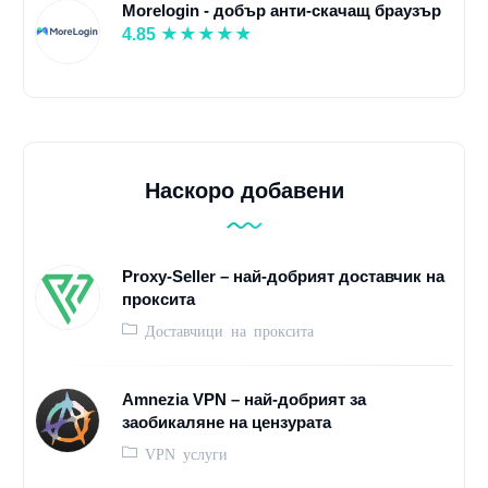
Morelogin - добър анти-скачащ браузър
4.85
Наскоро добавени
Proxy-Seller – най-добрият доставчик на
проксита
Доставчици на проксита
Amnezia VPN – най-добрият за
заобикаляне на цензурата
VPN услуги