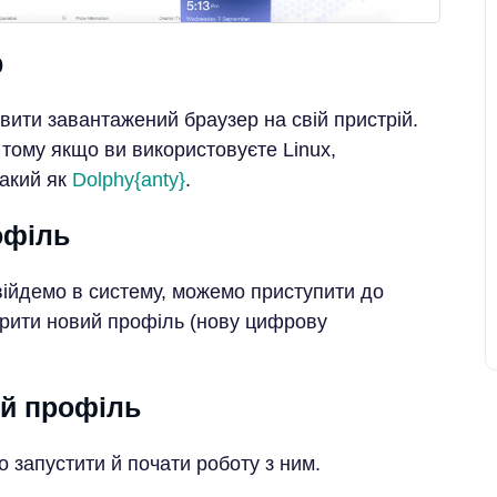
р
ити завантажений браузер на свій пристрій.
 тому якщо ви використовуєте Linux,
такий як
Dolphy{anty}
.
офіль
ввійдемо в систему, можемо приступити до
орити новий профіль (нову цифрову
ий профіль
 запустити й почати роботу з ним.