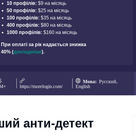
10 профілів:
$9 на місяць
50 профілів:
$25 на місяць
100 профілів:
$35 на місяць
400 профілів:
$80 на місяць
1000 профілів:
$160 на місяць
При оплаті за рік надається знижка
40% (
докладніше
).
Мова:
Русский,
M+
https://morelogin.com/
English
ший анти-детект