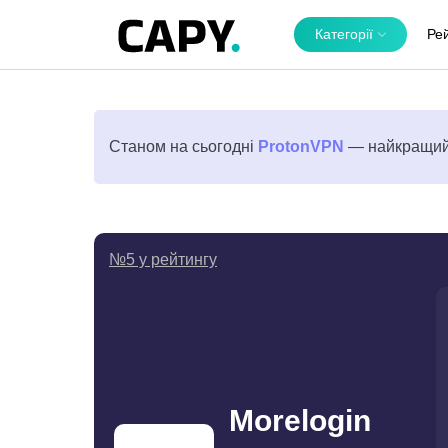
Категорії
Ре
Станом на сьогодні
ProtonVPN
— найкращий 
№5 у рейтингу
Morelogin