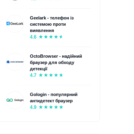
Geelark - телефон із
системою проти
виявлення
4.6
OctoBrowser - надійний
браузер для обходу
детекції
4.7
Gologin - популярний
антидетект браузер
4.9