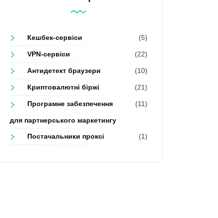
Кешбек-сервіси
(5)
VPN-сервіси
(22)
Антидетект браузери
(10)
Криптовалютні біржі
(21)
Програмне забезпечення
(11)
для партнерського маркетингу
Постачальники проксі
(1)