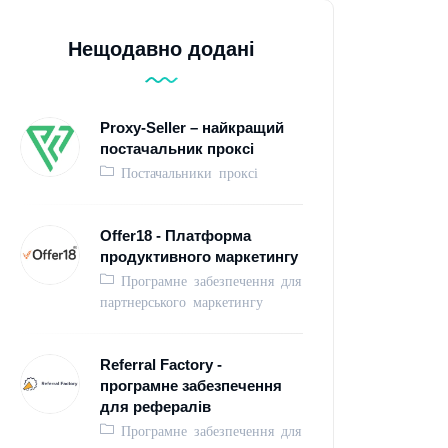
Нещодавно додані
Proxy-Seller – найкращий
постачальник проксі
Постачальники проксі
Offer18 - Платформа
продуктивного маркетингу
Програмне забезпечення для
партнерського маркетингу
Referral Factory -
програмне забезпечення
для рефералів
Програмне забезпечення для