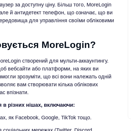
узер за доступну ціну. Більш того, MoreLogin
але й антидетект телефон, що означає, що ви
середовища для управління своїми обліковими
овується MoreLogin?
oreLogin створений для мульти-аккаунтингу.
щоб вебсайти або платформи, на яких ви
 змогли зрозуміти, що всі вони належать одній
зволяє вам створювати кілька облікових
ас впізнати.
 в різних нішах, включаючи:
х, як Facebook, Google, TikTok тощо.
 соціальних мережах (Twitter, Discord,