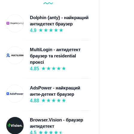
Dolphin {anty} - найкращий
антидетект браузер
4.9
MultiLogin - антидетект
браузер та residential
проксі
4.85
AdsPower - найкращий
анти-детект браузер
4.88
Browser.Vision - браузер
антидетект
4.5