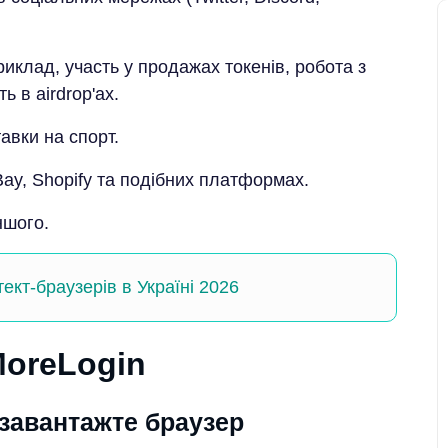
иклад, участь у продажах токенів, робота з
 в airdrop'ах.
авки на спорт.
ay, Shopify та подібних платформах.
ншого.
ект-браузерів в Україні 2026
MoreLogin
 завантажте браузер