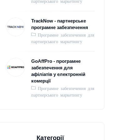
партнерського маркетингу
TrackNow - партнерське
програмне забезпечення
Програмне забезпечення для
партнерського маркетингу
GoAffPro - програмне
забезпечення для
афіліатів у електронній
комерції
Програмне забезпечення для
партнерського маркетингу
Категорії