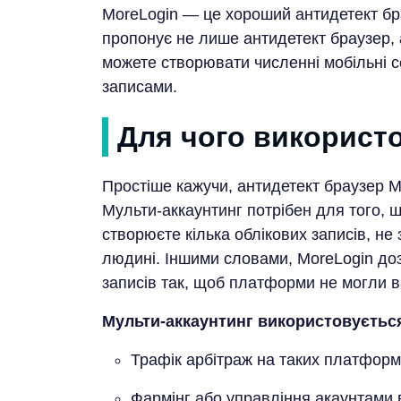
MoreLogin — це хороший антидетект бра
пропонує не лише антидетект браузер, 
можете створювати численні мобільні 
записами.
Для чого використ
Простіше кажучи, антидетект браузер M
Мульти-аккаунтинг потрібен для того, 
створюєте кілька облікових записів, не
людині. Іншими словами, MoreLogin до
записів так, щоб платформи не могли в
Мульти-аккаунтинг використовується
Трафік арбітраж на таких платформа
Фармінг або управління акаунтами в