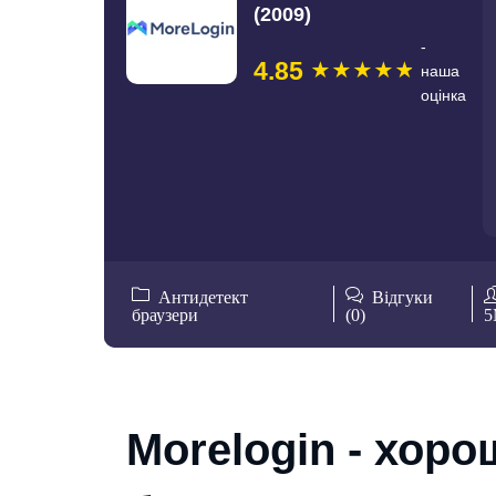
(2009)
-
4.85
наша
оцінка
Антидетект
Відгуки
браузери
(0)
5
Morelogin - хоро