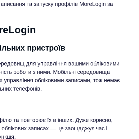
 написання та запуску профілів MoreLogin за
reLogin
ільних пристроїв
середовищ для управління вашими обліковими
ість роботи з ними. Мобільні середовища
я управління обліковими записами, тож немає
льних телефонів.
офілю та повторює їх в інших. Дуже корисно,
х облікових записах — це заощаджує час і
нкція.