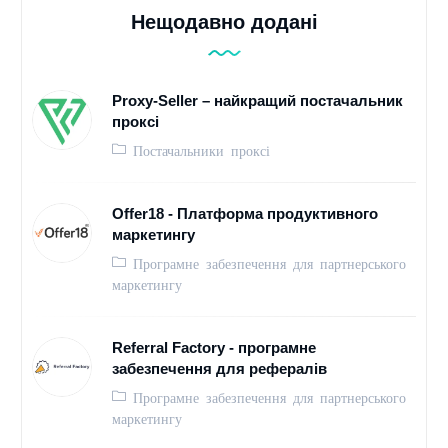
Нещодавно додані
Proxy-Seller – найкращий постачальник
проксі
Постачальники проксі
Offer18 - Платформа продуктивного
маркетингу
Програмне забезпечення для партнерського
маркетингу
Referral Factory - програмне
забезпечення для рефералів
Програмне забезпечення для партнерського
маркетингу