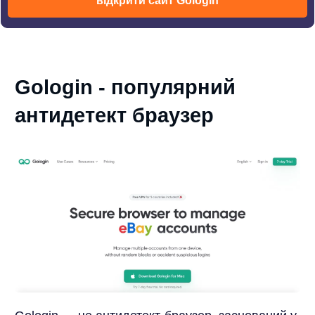
відкрити сайт Gologin
Gologin - популярний
антидетект браузер