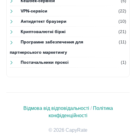
Кешбек-сервіси
(5)
VPN-сервіси
(22)
Антидетект браузери
(10)
Криптовалютні біржі
(21)
Програмне забезпечення для
(11)
партнерського маркетингу
Постачальники проксі
(1)
Відмова від відповідальності
/
Політика
конфіденційності
© 2026 CapyRate