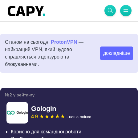
Станом на сьогодні
ProtonVPN
—
найкращий VPN, який чудово
докладніше
справляється з цензурою та
блокуваннями.
№2 у рейтингу
Gologin
4.9
- наша оцінка
Корисно для командної роботи