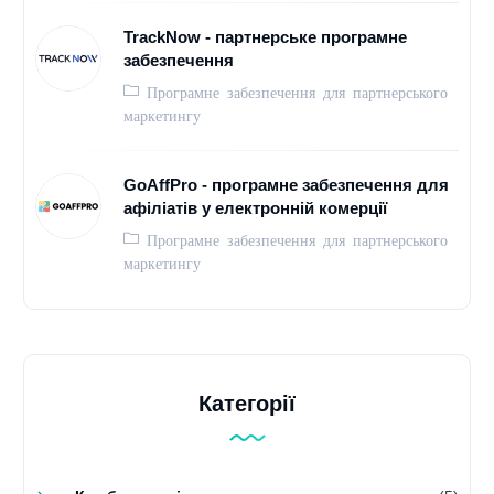
TrackNow - партнерське програмне
забезпечення
Програмне забезпечення для партнерського
маркетингу
GoAffPro - програмне забезпечення для
афіліатів у електронній комерції
Програмне забезпечення для партнерського
маркетингу
Категорії