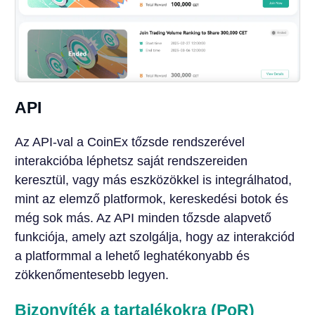
API
Az API-val a CoinEx tőzsde rendszerével
interakcióba léphetsz saját rendszereiden
keresztül, vagy más eszközökkel is integrálhatod,
mint az elemző platformok, kereskedési botok és
még sok más. Az API minden tőzsde alapvető
funkciója, amely azt szolgálja, hogy az interakciód
a platformmal a lehető leghatékonyabb és
zökkenőmentesebb legyen.
Bizonyíték a tartalékokra (PoR)