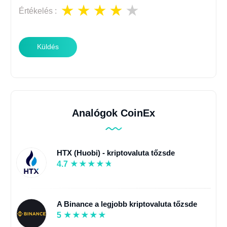
Értékelés
:
Küldés
Analógok CoinEx
HTX (Huobi) - kriptovaluta tőzsde
4.7
A Binance a legjobb kriptovaluta tőzsde
5