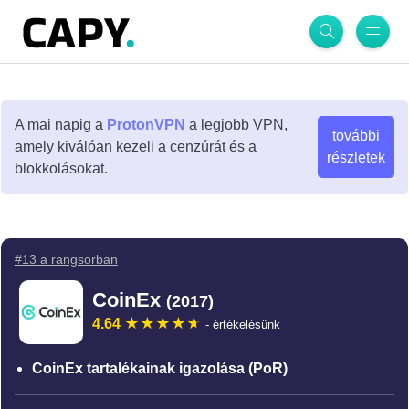
A mai napig a
ProtonVPN
a legjobb VPN,
további
amely kiválóan kezeli a cenzúrát és a
részletek
blokkolásokat.
#13 a rangsorban
CoinEx
(2017)
4.64
- értékelésünk
CoinEx tartalékainak igazolása (PoR)