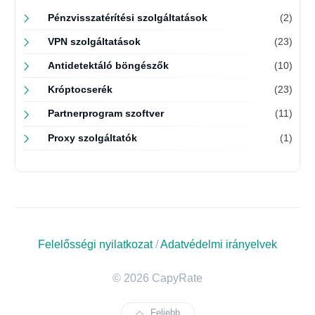
Pénzvisszatérítési szolgáltatások
(2)
VPN szolgáltatások
(23)
Antidetektáló böngészők
(10)
Króptocserék
(23)
Partnerprogram szoftver
(11)
Proxy szolgáltatók
(1)
Felelősségi nyilatkozat
/
Adatvédelmi irányelvek
© 2026 CapyRate
Feljebb