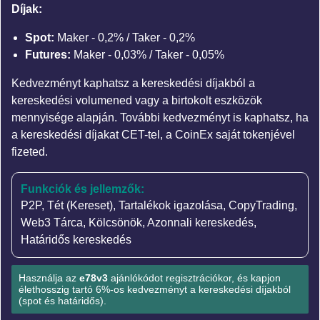
Díjak:
Spot:
Maker - 0,2% / Taker - 0,2%
Futures:
Maker - 0,03% / Taker - 0,05%
Kedvezményt kaphatsz a kereskedési díjakból a
kereskedési volumened vagy a birtokolt eszközök
mennyisége alapján. További kedvezményt is kaphatsz, ha
a kereskedési díjakat CET-tel, a CoinEx saját tokenjével
fizeted.
Funkciók és jellemzők:
P2P
,
Tét (Kereset)
,
Tartalékok igazolása
,
CopyTrading
,
Web3 Tárca
,
Kölcsönök
,
Azonnali kereskedés
,
Határidős kereskedés
Használja az
e78v3
ajánlókódot regisztrációkor, és kapjon
élethosszig tartó 6%-os kedvezményt a kereskedési díjakból
(spot és határidős).