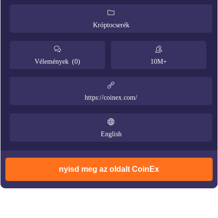
Króptocserék
Vélemények (0)
10M+
https://coinex.com/
English
nyisd meg az oldalt CoinEx