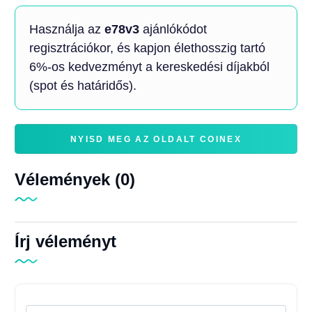
Használja az
e78v3
ajánlókódot
regisztrációkor, és kapjon élethosszig tartó
6%-os kedvezményt a kereskedési díjakból
(spot és határidős).
NYISD MEG AZ OLDALT COINEX
Vélemények (0)
Írj véleményt