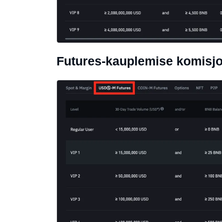
Futures-kauplemise komisjo