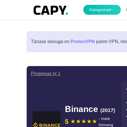
Kategooriad
Tänase seisuga on
ProtonVPN
parim VPN, mis 
Pingereas nr 1
Binance
(2017)
- meie
5
hinnang