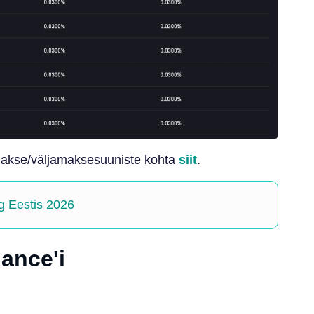
makse/väljamaksesuuniste kohta
siit
.
ng Eestis 2026
ance'i