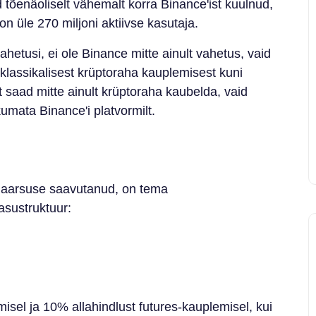
 tõenäoliselt vähemalt korra Binance'ist kuulnud,
 on üle 270 miljoni aktiivse kasutaja.
etusi, ei ole Binance mitte ainult vahetus, vaid
klassikalisest krüptoraha kauplemisest kuni
t saad mitte ainult krüptoraha kaubelda, vaid
kumata Binance'i platvormilt.
ulaarsuse saavutanud, on tema
asustruktuur:
isel ja 10% allahindlust futures-kauplemisel, kui