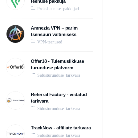
teenuse pakkuja
Proksiteenuse pakkujad
Amnezia VPN – parim
tsensuuri vältimiseks
VPN-teenused
Offer18 - Tulemuslikkuse
turunduse platvorm
Sidusturunduse tarkvara
Referral Factory - viidatud
tarkvara
Sidusturunduse tarkvara
TrackNow - affiliate tarkvara
Sidusturunduse tarkvara