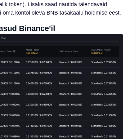
ik token). Lisaks saad nautida täiendavaid
i oma kontol oleva BNB tasakaalu hoidmise eest.
asud Binance'il