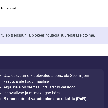
Hinnangud
tuleb tsensuuri ja blokeeringutega suurepäraselt toime.
Usaldusväärne krüptovaluuta börs, üle 230 miljoni
kasutaja üle kogu maailma
Algajatele on olemas lihtsustatud versioon
Innovatiivne ja mitmekülgne börs
Binance tõend varade olemasolu kohta (PoR)