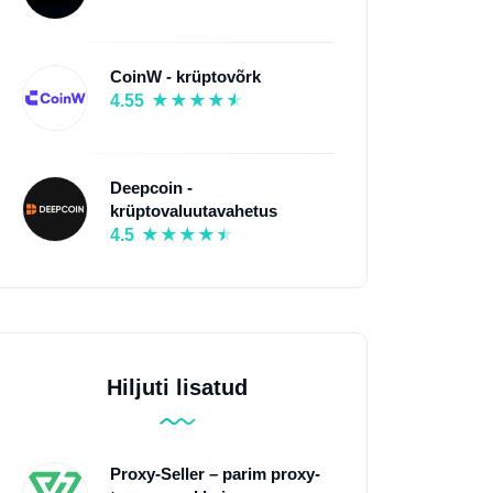
CoinW - krüptovõrk
4.55
Deepcoin -
krüptovaluutavahetus
4.5
Hiljuti lisatud
Proxy-Seller – parim proxy-