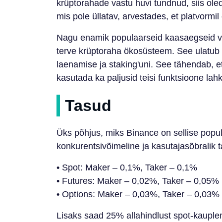
krüptorahade vastu huvi tundnud, siis oled
mis pole üllatav, arvestades, et platvormil
Nagu enamik populaarseid kaasaegseid vah
terve krüptoraha ökosüsteem. See ulatub 
laenamise ja staking'uni. See tähendab, e
kasutada ka paljusid teisi funktsioone lah
Tasud
Üks põhjus, miks Binance on sellise pop
konkurentsivõimeline ja kasutajasõbralik t
• Spot: Maker – 0,1%, Taker – 0,1%
• Futures: Maker – 0,02%, Taker – 0,05%
• Options: Maker – 0,03%, Taker – 0,03%
Lisaks saad 25% allahindlust spot-kauplem