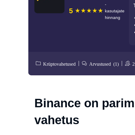
-
5
kasutajate
hinnang
Krüptovahetused
Arvustused (1)
2
Binance on parim
vahetus