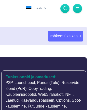
.
rohkem üksikasju
Funktsioonid ja omadused:
P2P
,
Launchpool
,
Panus (Tulu)
,
Reservide
tõend (PoR)
,
CopyTrading
,
Kauplemisrobotid
,
Web3 rahakott
,
NFT
,
Laenud
,
Kaevandusbassein
,
Options
,
Spot-
kauplemine
,
Futuuride kauplemine
,