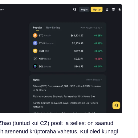
hao (tuntud kui CZ) poolt ja sellest on saanud
lt arenenud krüptoraha vahetus. Kui oled kunagi