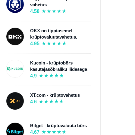
vahetus
4.58
OKX on tipptasemel
krüptovaluutavahetus.
4.95
Kucoin - krüptobörs
kasutajasõbraliku liidesega
4.9
XT.com - krüptovahetus
4.6
Bitget - krüptovaluuta börs
4.67