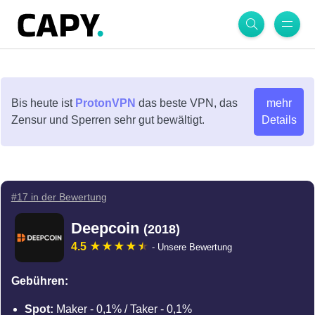
Bis heute ist
ProtonVPN
das beste VPN, das
mehr
Zensur und Sperren sehr gut bewältigt.
Details
#17 in der Bewertung
Deepcoin
(2018)
4.5
- Unsere Bewertung
Gebühren:
Spot:
Maker - 0,1% / Taker - 0,1%