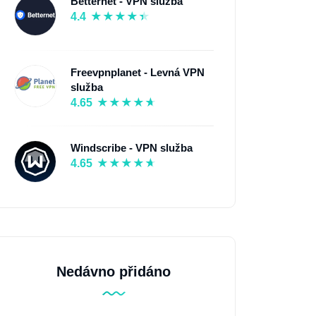
Betternet - VPN služba
4.4
Freevpnplanet - Levná VPN
služba
4.65
Windscribe - VPN služba
4.65
Nedávno přidáno