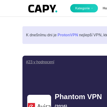
Kategorie
Ho
K dnešnímu dni je
ProtonVPN
nejlepší VPN, kt
#23 v hodnocení
Phantom VPN
(2016)