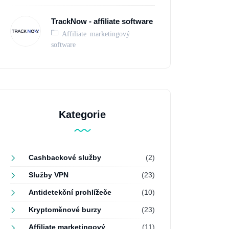
TrackNow - affiliate software
Affiliate marketingový
software
Kategorie
Cashbackové služby
(2)
Služby VPN
(23)
Antidetekční prohlížeče
(10)
Kryptoměnové burzy
(23)
Affiliate marketingový
(11)