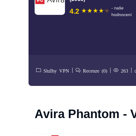
- naše
4.2
hodnocení
Služby VPN
Recenze (0)
263
Avira Phantom - 