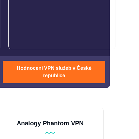
Hodnocení VPN služeb v České
republice
Analogy Phantom VPN