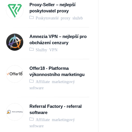
Proxy-Seller – nejlepší
poskytovatel proxy
Poskytovatelé proxy služeb
Amnezia VPN – nejlepší pro
obcházení cenzury
Služby VPN
Offer18 - Platforma
výkonnostního marketingu
Affiliate marketingový
software
Referral Factory - referral
software
Affiliate marketingový
software