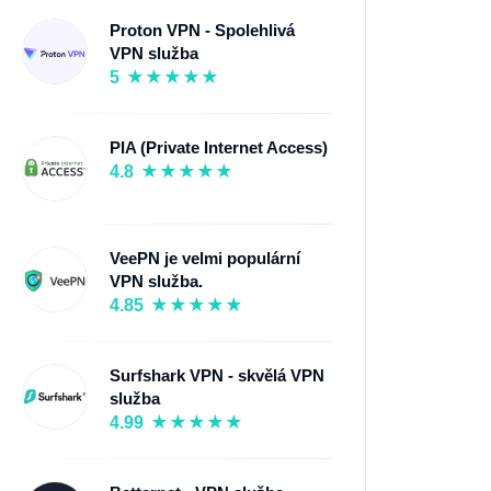
Proton VPN - Spolehlivá
VPN služba
5
PIA (Private Internet Access)
4.8
VeePN je velmi populární
VPN služba.
4.85
Surfshark VPN - skvělá VPN
služba
4.99