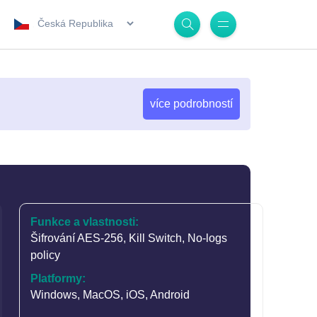
.
více podrobností
Funkce a vlastnosti:
Šifrování AES-256
,
Kill Switch
,
No-logs
policy
Platformy:
Windows, MacOS, iOS, Android