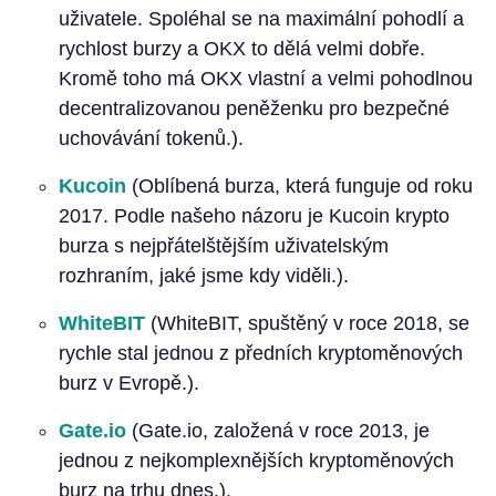
uživatele. Spoléhal se na maximální pohodlí a
rychlost burzy a OKX to dělá velmi dobře.
Kromě toho má OKX vlastní a velmi pohodlnou
decentralizovanou peněženku pro bezpečné
uchovávání tokenů.).
Kucoin
(Oblíbená burza, která funguje od roku
2017. Podle našeho názoru je Kucoin krypto
burza s nejpřátelštějším uživatelským
rozhraním, jaké jsme kdy viděli.).
WhiteBIT
(WhiteBIT, spuštěný v roce 2018, se
rychle stal jednou z předních kryptoměnových
burz v Evropě.).
Gate.io
(Gate.io, založená v roce 2013, je
jednou z nejkomplexnějších kryptoměnových
burz na trhu dnes.).