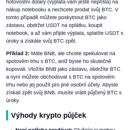
hotovostní dolary (výplata vám ještě nepřišla) na
nákup notebooku a nechcete prodat svůj BTC. V
tomto případě můžete poskytnout BTC jako
zástavu, obdržet USDT na oplátku, koupit
notebook, a až vám přijde výplata, splatíte USDT s
úroky a získáte svůj BTC zpět.
Příklad 2:
Máte BNB, ale chcete spekulovat na
spotovém trhu s BTC, aniž byste ho skutečně
kupovali. Vložíte BNB jako zástavu, obdržíte BTC
a nyní můžete obchodovat s BTC na spotovém
trhu nebo jej použít pro jiné osobní účely. Abyste
získali zpět svůj BNB, musíte vrátit půjčený BTC s
úroky.
Výhody krypto půjček
Není potřeba prodávat:
Dlužníci si mohou