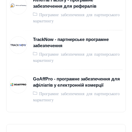
забезпечення для рефералів
Програмне забезпечення для партнерського
маркетингу
TrackNow - партнерське програмне
забезпечення
Програмне забезпечення для партнерського
маркетингу
GoAffPro - програмне забезпечення для
афіліатів у електронній комерції
Програмне забезпечення для партнерського
маркетингу