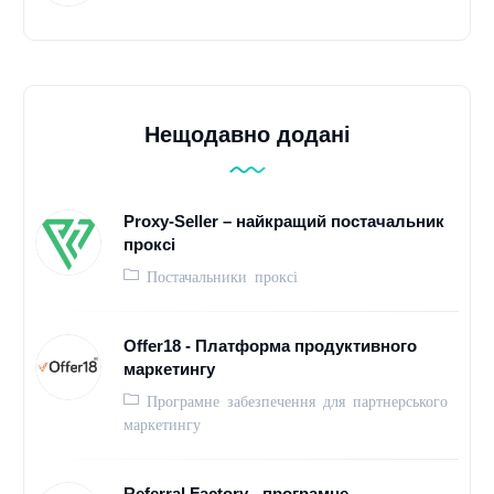
Нещодавно додані
Proxy-Seller – найкращий постачальник
проксі
Постачальники проксі
Offer18 - Платформа продуктивного
маркетингу
Програмне забезпечення для партнерського
маркетингу
Referral Factory - програмне