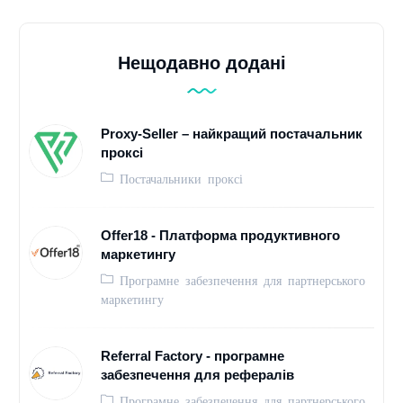
Нещодавно додані
Proxy-Seller – найкращий постачальник
проксі
Постачальники проксі
Offer18 - Платформа продуктивного
маркетингу
Програмне забезпечення для партнерського
маркетингу
Referral Factory - програмне
забезпечення для рефералів
Програмне забезпечення для партнерського