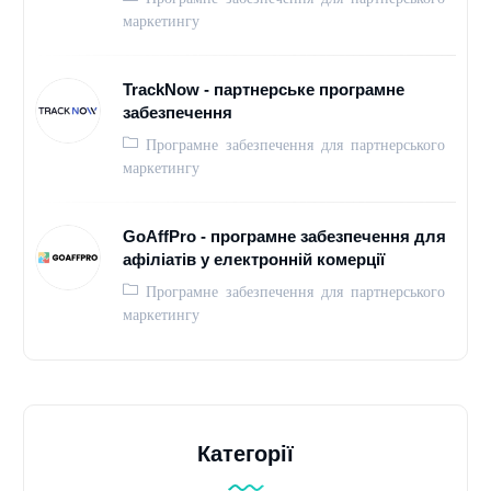
маркетингу
TrackNow - партнерське програмне
забезпечення
Програмне забезпечення для партнерського
маркетингу
GoAffPro - програмне забезпечення для
афіліатів у електронній комерції
Програмне забезпечення для партнерського
маркетингу
Категорії