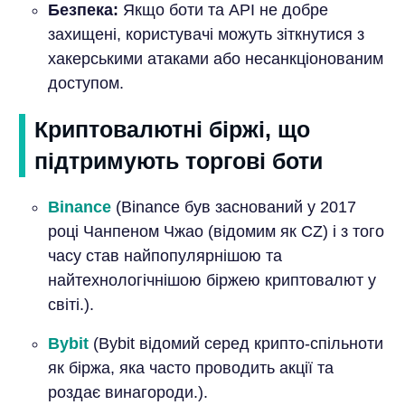
Безпека:
Якщо боти та API не добре
захищені, користувачі можуть зіткнутися з
хакерськими атаками або несанкціонованим
доступом.
Криптовалютні біржі, що
підтримують торгові боти
Binance
(Binance був заснований у 2017
році Чанпеном Чжао (відомим як CZ) і з того
часу став найпопулярнішою та
найтехнологічнішою біржею криптовалют у
світі.).
Bybit
(Bybit відомий серед крипто-спільноти
як біржа, яка часто проводить акції та
роздає винагороди.).