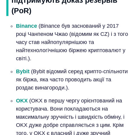
(PoR)
Binance
(Binance був заснований у 2017
році Чанпеном Чжао (відомим як CZ) і з того
часу став найпопулярнішою та
найтехнологічнішою біржею криптовалют у
світі.).
Bybit
(Bybit відомий серед крипто-спільноти
як біржа, яка часто проводить акції та
роздає винагороди.).
OKX
(OKX в першу чергу орієнтований на
користувача. Вони покладаються на
максимальну зручність і швидкість обміну, і
OKX дуже добре справляється з цим. Крім
того, у OKX є власний і дуже зручний