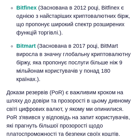
Bitfinex
(Заснована в 2012 році, Bitfinex є
однією з найстаріших криптовалютних бірж,
що пропонує широкий спектр розширених
функцій торгівлі.).
Bitmart
(Заснована в 2017 році, BitMart
виросла в значну глобальну криптовалютну
біржу, яка пропонує послуги більше ніж 9
мільйонам користувачів у понад 180
країнах.).
Докази резервів (PoR) є важливим кроком на
шляху до довіри та прозорості в цьому дивному
світі цифрових валют, у якому ми опинилися.
PoR з'явився у відповідь на запит користувачів,
які прагнуть більшої прозорості щодо
платоспроможності та безпеки своїх коштів.