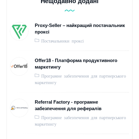
Нещодавно додані
Proxy-Seller – найкращий постачальник
проксі
Постачальники проксі
Offer18 - Платформа продуктивного
маркетингу
Програмне забезпечення для партнерського
маркетингу
Referral Factory - програмне
забезпечення для рефералів
Програмне забезпечення для партнерського
маркетингу