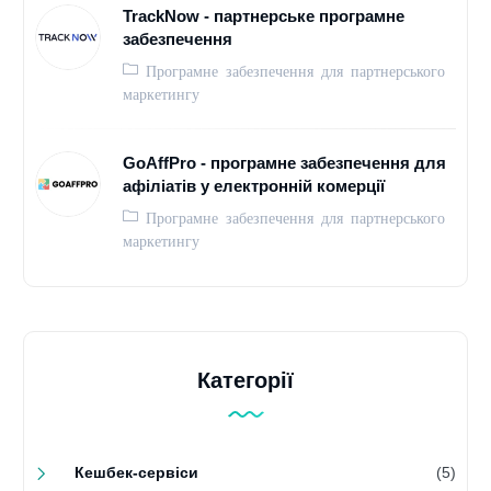
TrackNow - партнерське програмне
забезпечення
Програмне забезпечення для партнерського
маркетингу
GoAffPro - програмне забезпечення для
афіліатів у електронній комерції
Програмне забезпечення для партнерського
маркетингу
Категорії
Кешбек-сервіси
(5)