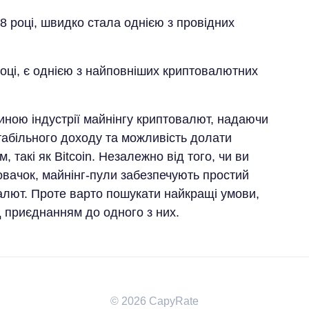
8 році, швидко стала однією з провідних
році, є однією з найповніших криптовалютних
ною індустрії майнінгу криптовалют, надаючи
абільного доходу та можливість долати
 такі як Bitcoin. Незалежно від того, чи ви
вачок, майнінг-пули забезпечують простий
валют. Проте варто пошукати найкращі умови,
д приєднанням до одного з них.
© 2026 CapyRate