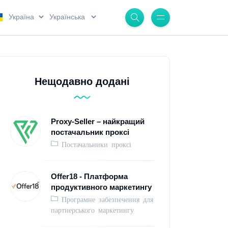
.
.
Нещодавно додані
Proxy-Seller – найкращий
постачальник проксі
Постачальники проксі
Offer18 - Платформа
продуктивного маркетингу
Програмне забезпечення для
партнерського маркетингу