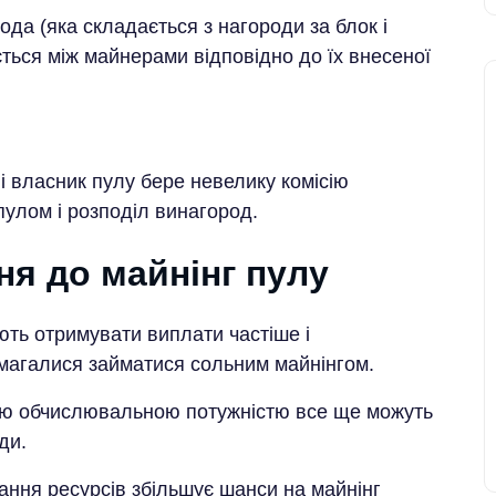
ода (яка складається з нагороди за блок і
яється між майнерами відповідно до їх внесеної
і власник пулу бере невелику комісію
пулом і розподіл винагород.
я до майнінг пулу
ть отримувати виплати частіше і
магалися займатися сольним майнінгом.
ю обчислювальною потужністю все ще можуть
ди.
ння ресурсів збільшує шанси на майнінг