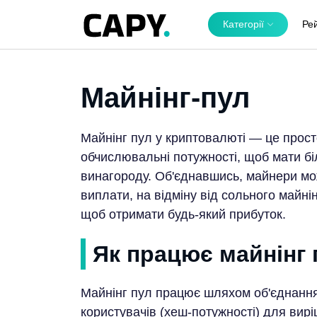
Категорії
Ре
Майнінг-пул
Майнінг пул у криптовалюті — це просто
обчислювальні потужності, щоб мати бі
винагороду. Об'єднавшись, майнери мож
виплати, на відміну від сольного майнін
щоб отримати будь-який прибуток.
Як працює майнінг 
Майнінг пул працює шляхом об'єднання
користувачів (хеш-потужності) для вир