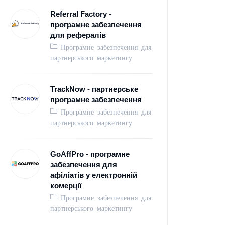
Referral Factory -
програмне забезпечення
для рефералів
Програмне забезпечення для
партнерського маркетингу
TrackNow - партнерське
програмне забезпечення
Програмне забезпечення для
партнерського маркетингу
GoAffPro - програмне
забезпечення для
афіліатів у електронній
комерції
Програмне забезпечення для
партнерського маркетингу