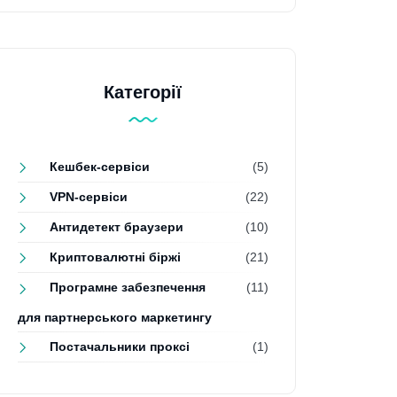
Категорії
Кешбек-сервіси
(5)
VPN-сервіси
(22)
Антидетект браузери
(10)
Криптовалютні біржі
(21)
Програмне забезпечення
(11)
для партнерського маркетингу
Постачальники проксі
(1)