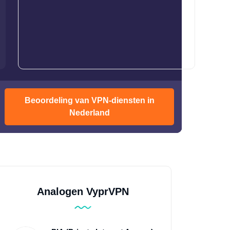
Beoordeling van VPN-diensten in
Nederland
Analogen VyprVPN