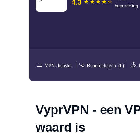
4.3
beoordeling
VPN-diensten
Beoordelingen (0)
1
VyprVPN - een VP
waard is