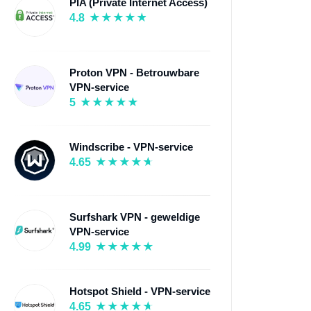
PIA (Private Internet Access)
4.8
Proton VPN - Betrouwbare
VPN-service
5
Windscribe - VPN-service
4.65
Surfshark VPN - geweldige
VPN-service
4.99
Hotspot Shield - VPN-service
4.65