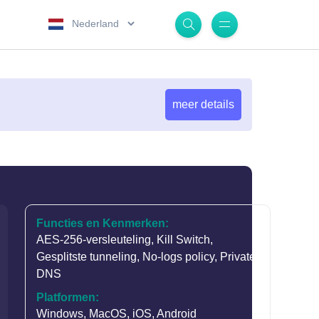
.
meer details
Functies en Kenmerken:
AES-256-versleuteling
,
Kill Switch
,
Gesplitste tunneling
,
No-logs policy
,
Private
DNS
Platformen:
Windows, MacOS, iOS, Android