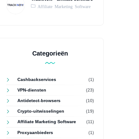
Affiliate Marketing Software
Categorieën
Cashbackservices
(1)
VPN-diensten
(23)
Antidetect-browsers
(10)
Crypto-uitwisselingen
(19)
Affiliate Marketing Software
(11)
Proxyaanbieders
(1)