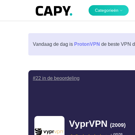
Categorieën
Vandaag de dag is
ProtonVPN
de beste VPN di
#22 in de beoordeling
VyprVPN
(2009)
- onze