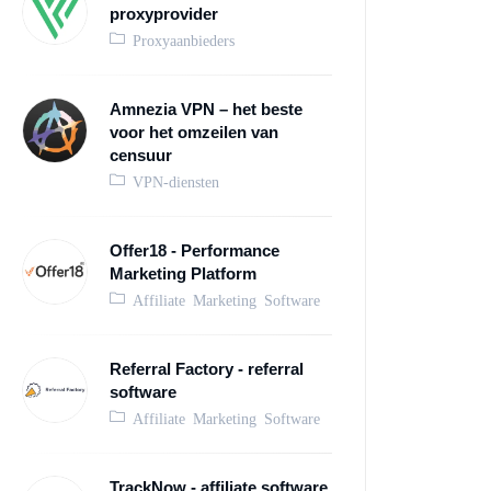
proxyprovider
Proxyaanbieders
Amnezia VPN – het beste
voor het omzeilen van
censuur
VPN-diensten
Offer18 - Performance
Marketing Platform
Affiliate Marketing Software
Referral Factory - referral
software
Affiliate Marketing Software
TrackNow - affiliate software